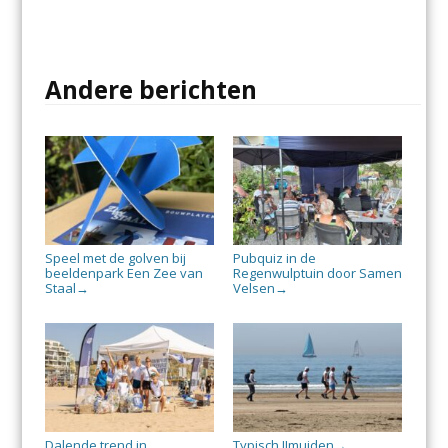
Andere berichten
Speel met de golven bij
Pubquiz in de
beeldenpark Een Zee van
Regenwulptuin door Samen
Staal
Velsen
→
→
Dalende trend in
Typisch IJmuiden
→