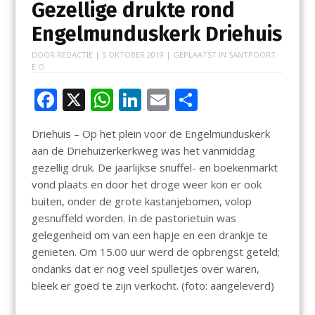
Gezellige drukte rond
Engelmunduskerk Driehuis
DOOR
REDACTIE
|
5 OKTOBER 2019
| GEPLAATST IN
SANTPOORT
E.O.
F
X
W
Li
E
D
ac
h
n
m
el
Driehuis – Op het plein voor de Engelmunduskerk
e
at
k
ai
e
aan de Driehuizerkerkweg was het vanmiddag
b
s
e
l
n
gezellig druk. De jaarlijkse snuffel- en boekenmarkt
o
A
dI
vond plaats en door het droge weer kon er ook
buiten, onder de grote kastanjebomen, volop
o
p
n
gesnuffeld worden. In de pastorietuin was
k
p
gelegenheid om van een hapje en een drankje te
genieten. Om 15.00 uur werd de opbrengst geteld;
ondanks dat er nog veel spulletjes over waren,
bleek er goed te zijn verkocht. (foto: aangeleverd)