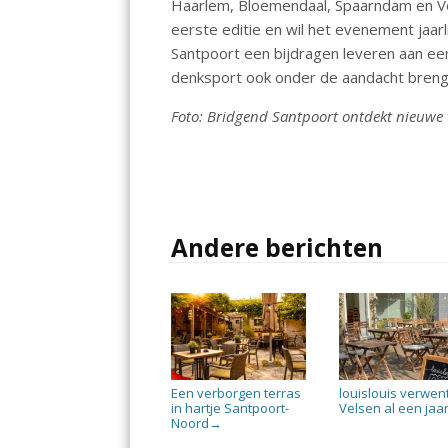
Haarlem, Bloemendaal, Spaarndam en Ve
eerste editie en wil het evenement jaarlij
Santpoort een bijdragen leveren aan ee
denksport ook onder de aandacht breng
Foto: Bridgend Santpoort ontdekt nieuwe t
Andere berichten
Een verborgen terras
louislouis verwen
in hartje Santpoort-
Velsen al een jaa
Noord
→