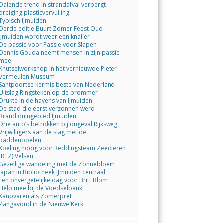
Dalende trend in strandafval verbergt
dreiging plasticvervuiling
Typisch IJmuiden
Derde editie Buurt Zomer Feest Oud-
IJmuiden wordt weer een knaller
De passie voor Passie voor Slapen
Dennis Gouda neemt mensen in zijn passie
mee
Knutselworkshop in het vernieuwde Pieter
Vermeulen Museum
Santpoortse kermis beste van Nederland
Uitslag Ringsteken op de brommer
Drukte in de havens van IJmuiden
De stad die eerst verzonnen werd
Brand duingebied IJmuiden
Drie auto’s betrokken bij ongeval Rijksweg
Vrijwilligers aan de slag met de
paddenpoelen
Koeling nodig voor Reddingsteam Zeedieren
(RTZ) Velsen
Gezellige wandeling met de Zonnebloem
Japan in Bibliotheek IJmuiden centraal
Een onvergetelijke dag voor Britt Blom
Help mee bij de Voedselbank!
Kanovaren als Zomerpret
Zangavond in de Nieuwe Kerk