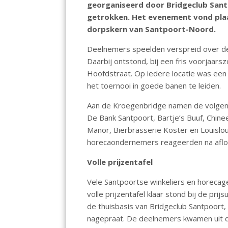
georganiseerd door Bridgeclub San
o
A
dI
getrokken. Het evenement vond plaa
o
p
n
dorpskern van Santpoort-Noord.
k
p
Deelnemers speelden verspreid over de l
Daarbij ontstond, bij een fris voorjaars
Hoofdstraat. Op iedere locatie was een
het toernooi in goede banen te leiden.
Aan de Kroegenbridge namen de volgende
De Bank Santpoort, Bartje’s Buuf, Chin
Manor, Bierbrasserie Koster en Louislo
horecaondernemers reageerden na afloo
Volle prijzentafel
Vele Santpoortse winkeliers en horecag
volle prijzentafel klaar stond bij de prijs
de thuisbasis van Bridgeclub Santpoort,
nagepraat. De deelnemers kwamen uit d