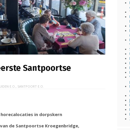
 eerste Santpoortse
UIDEN E.O.
,
SANTPOORT E.O.
 horecalocaties in dorpskern
 van de Santpoortse Kroegenbridge,