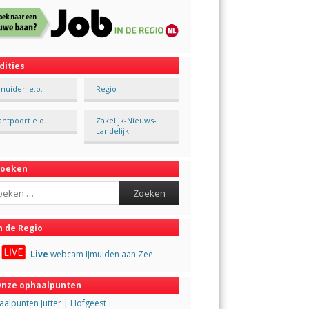
dities
Jmuiden e.o.
Regio
antpoort e.o.
Zakelijk-Nieuws-
Landelijk
Zoeken
ch
n de Regio
Live
webcam IJmuiden aan Zee
nze ophaalpunten
alpunten Jutter | Hofgeest