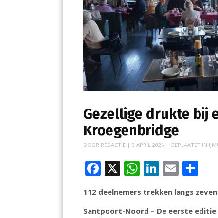
Gezellige drukte bij
Kroegenbridge
DOOR
REDACTIE
|
8 APRIL 2026
| GEPLAATST IN
IJM
F
X
W
Li
E
D
ac
h
n
m
el
112 deelnemers trekken langs zeven
e
at
k
ai
e
b
s
e
l
n
Santpoort-Noord – De eerste editie