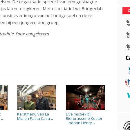
lsen. De organisatie spreekt van een geslaagde
ks laten terugkeren. Met dit initiatief wil Bridgeclub
O
n positiever imago van het bridgespel en deze
en bij een jongere doelgroep.
raditie
.
Foto: aangeleverd
t
Kerstmenu van La
Live muziek bij
r
Mia en Pasta Casa
Bierbrasserie Koster
→
→
– Adrian Henry
→