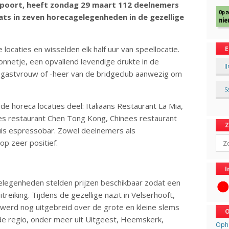
tpoort, heeft zondag 29 maart 112 deelnemers
ts in zeven horecagelegenheden in de gezellige
ocaties en wisselden elk half uur van speellocatie.
E
zonnetje, een opvallend levendige drukte in de
I
 gastvrouw of -heer van de bridgeclub aanwezig om
S
 horeca locaties deel: Italiaans Restaurant La Mia,
ees restaurant Chen Tong Kong, Chinees restaurant
uis espressobar. Zowel deelnemers als
Sear
p zeer positief.
I
elegenheden stelden prijzen beschikbaar zodat een
uitreiking. Tijdens de gezellige nazit in Velserhooft,
 werd nog uitgebreid over de grote en kleine slems
O
e regio, onder meer uit Uitgeest, Heemskerk,
Opha