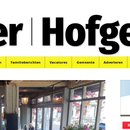
oek, Santpoort, Driehuis en Spaarnwoude.
n
Familieberichten
Vacatures
Gemeente
Adverteren
R