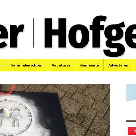
oek, Santpoort, Driehuis en Spaarnwoude.
n
Familieberichten
Vacatures
Gemeente
Adverteren
R