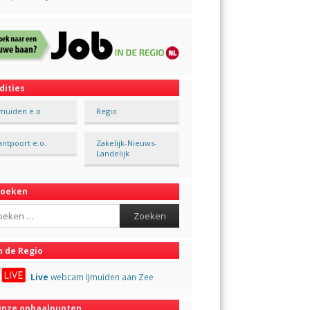
dities
Jmuiden e.o.
Regio
antpoort e.o.
Zakelijk-Nieuws-
Landelijk
Zoeken
ch
n de Regio
Live
webcam IJmuiden aan Zee
nze ophaalpunten