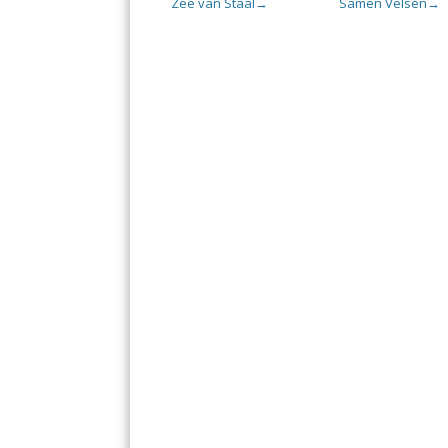
Zee van Staal
Samen Velsen
→
→