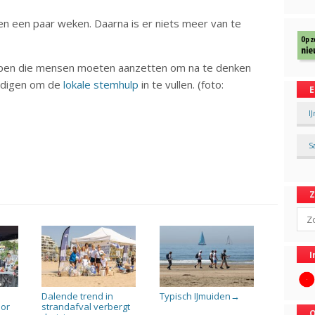
nen een paar weken. Daarna is er niets meer van te
twerpen die mensen moeten aanzetten om na te denken
nodigen om de
lokale stemhulp
in te vullen. (foto:
E
I
S
Sear
I
Dalende trend in
Typisch IJmuiden
→
oor
strandafval verbergt
O