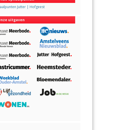
alpunten Jutter | Hofgeest
nze uitgaven