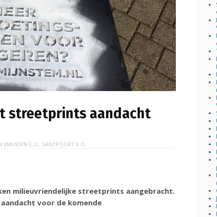
 streetprints aandacht
IN
IJMUIDEN E.O.
,
SANTPOORT E.O.
en milieuvriendelijke streetprints aangebracht.
e aandacht voor de komende