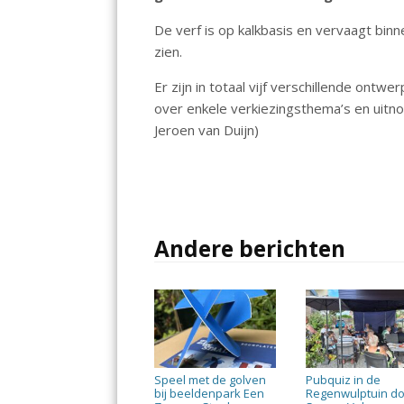
o
A
dI
De verf is op kalkbasis en vervaagt bin
o
p
n
zien.
k
p
Er zijn in totaal vijf verschillende on
over enkele verkiezingsthema’s en uit
Jeroen van Duijn)
Andere berichten
Speel met de golven
Pubquiz in de
bij beeldenpark Een
Regenwulptuin d