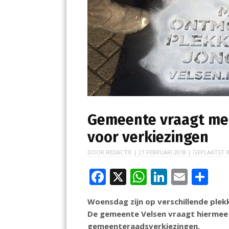
Gemeente vraagt met
voor verkiezingen
DOOR
REDACTIE
|
21 FEBRUARI 2018
| GEPLAATST 
F
X
W
Li
E
D
ac
h
n
m
el
Woensdag zijn op verschillende plekk
e
at
k
ai
e
De gemeente Velsen vraagt hierme
b
s
e
l
n
gemeenteraadsverkiezingen.