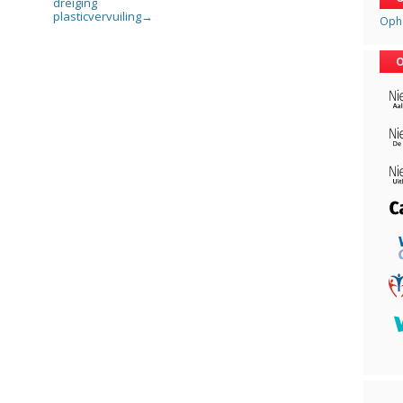
dreiging
plasticvervuiling
→
Opha
O