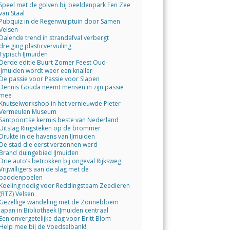
Speel met de golven bij beeldenpark Een Zee
van Staal
Pubquiz in de Regenwulptuin door Samen
Velsen
Dalende trend in strandafval verbergt
dreiging plasticvervuiling
Typisch IJmuiden
Derde editie Buurt Zomer Feest Oud-
IJmuiden wordt weer een knaller
De passie voor Passie voor Slapen
Dennis Gouda neemt mensen in zijn passie
mee
Knutselworkshop in het vernieuwde Pieter
Vermeulen Museum
Santpoortse kermis beste van Nederland
Uitslag Ringsteken op de brommer
Drukte in de havens van IJmuiden
De stad die eerst verzonnen werd
Brand duingebied IJmuiden
Drie auto’s betrokken bij ongeval Rijksweg
Vrijwilligers aan de slag met de
paddenpoelen
Koeling nodig voor Reddingsteam Zeedieren
(RTZ) Velsen
Gezellige wandeling met de Zonnebloem
Japan in Bibliotheek IJmuiden centraal
Een onvergetelijke dag voor Britt Blom
Help mee bij de Voedselbank!