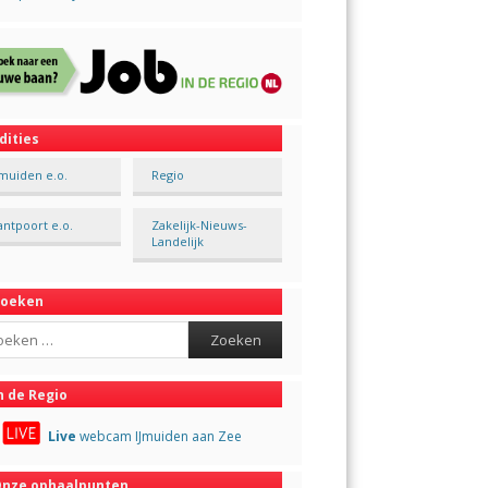
dities
Jmuiden e.o.
Regio
antpoort e.o.
Zakelijk-Nieuws-
Landelijk
Zoeken
ch
n de Regio
Live
webcam IJmuiden aan Zee
nze ophaalpunten