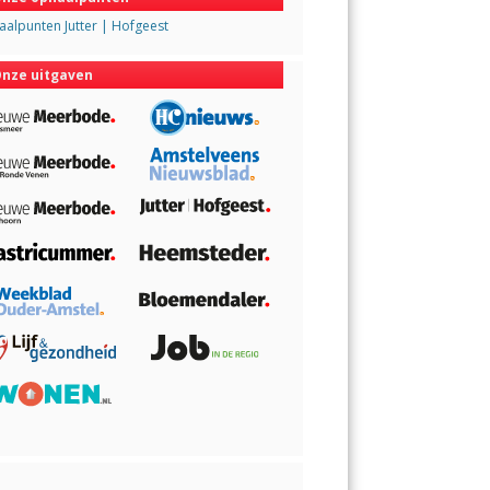
alpunten Jutter | Hofgeest
nze uitgaven