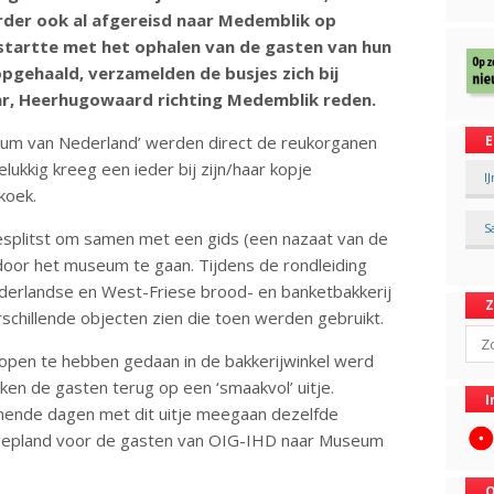
rder ook al afgereisd naar Medemblik op
startte met het ophalen van de gasten van hun
pgehaald, verzamelden de busjes zich bij
aar, Heerhugowaard richting Medemblik reden.
eum van Nederland’ werden direct de reukorganen
E
lukkig kreeg een ieder bij zijn/haar kopje
I
koek.
S
splitst om samen met een gids (een nazaat van de
) door het museum te gaan. Tijdens de rondleiding
Nederlandse en West-Friese brood- en banketbakkerij
rschillende objecten zien die toen werden gebruikt.
Sear
open te hebben gedaan in de bakkerijwinkel werd
ken de gasten terug op een ‘smaakvol’ uitje.
I
omende dagen met dit uitje meegaan dezelfde
n gepland voor de gasten van OIG-IHD naar Museum
O