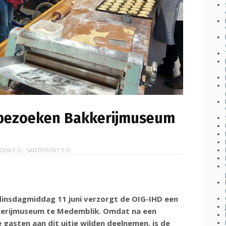
 bezoeken Bakkerijmuseum
IDEN E.O.
,
SANTPOORT E.O.
 dinsdagmiddag 11 juni verzorgt de OIG-IHD een
kkerijmuseum te Medemblik. Omdat na een
 gasten aan dit uitje wilden deelnemen, is de