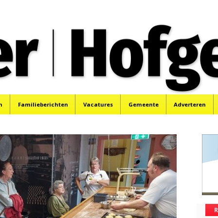
oek, Santpoort, Driehuis en Spaarnwoude.
n
Familieberichten
Vacatures
Gemeente
Adverteren
R