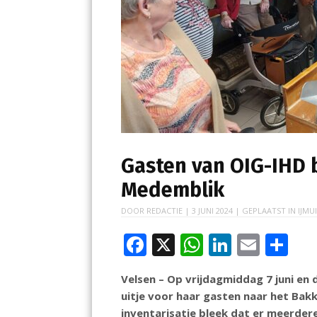
Gasten van OIG-IHD
Medemblik
DOOR
REDACTIE
|
3 JUNI 2024
| GEPLAATST IN
IJMU
F
X
W
Li
E
D
ac
h
n
m
el
Velsen – Op vrijdagmiddag 7 juni en
e
at
k
ai
e
uitje voor haar gasten naar het Ba
b
s
e
l
n
inventarisatie bleek dat er meerdere