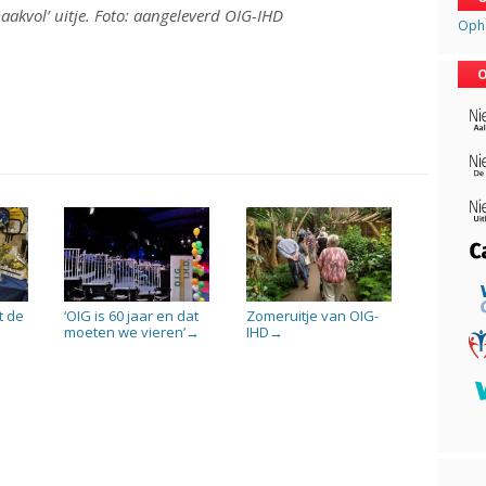
aakvol’ uitje. Foto: aangeleverd OIG-IHD
Opha
O
t de
‘OIG is 60 jaar en dat
Zomeruitje van OIG-
moeten we vieren’
IHD
→
→