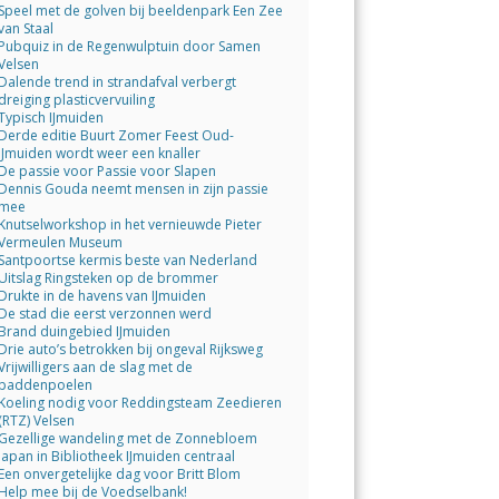
Speel met de golven bij beeldenpark Een Zee
van Staal
Pubquiz in de Regenwulptuin door Samen
Velsen
Dalende trend in strandafval verbergt
dreiging plasticvervuiling
Typisch IJmuiden
Derde editie Buurt Zomer Feest Oud-
IJmuiden wordt weer een knaller
De passie voor Passie voor Slapen
Dennis Gouda neemt mensen in zijn passie
mee
Knutselworkshop in het vernieuwde Pieter
Vermeulen Museum
Santpoortse kermis beste van Nederland
Uitslag Ringsteken op de brommer
Drukte in de havens van IJmuiden
De stad die eerst verzonnen werd
Brand duingebied IJmuiden
Drie auto’s betrokken bij ongeval Rijksweg
Vrijwilligers aan de slag met de
paddenpoelen
Koeling nodig voor Reddingsteam Zeedieren
(RTZ) Velsen
Gezellige wandeling met de Zonnebloem
Japan in Bibliotheek IJmuiden centraal
Een onvergetelijke dag voor Britt Blom
Help mee bij de Voedselbank!