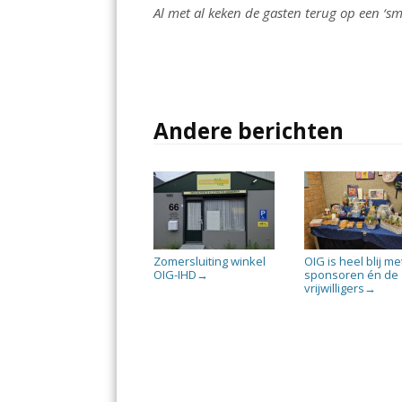
Al met al keken de gasten terug op een ‘sm
Andere berichten
Zomersluiting winkel
OIG is heel blij me
OIG-IHD
sponsoren én de
→
vrijwilligers
→