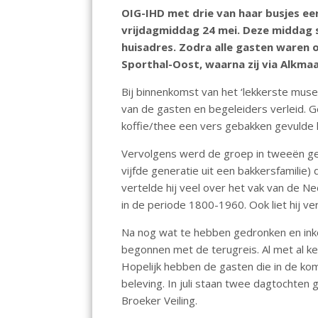
o
A
dI
OIG-IHD met drie van haar busjes ee
vrijdagmiddag 24 mei. Deze middag 
o
p
n
huisadres. Zodra alle gasten waren o
k
p
Sporthal-Oost, waarna zij via Alkm
Bij binnenkomst van het ‘lekkerste mus
van de gasten en begeleiders verleid. Ge
koffie/thee een vers gebakken gevulde 
Vervolgens werd de groep in tweeën ge
vijfde generatie uit een bakkersfamilie
vertelde hij veel over het vak van de 
in de periode 1800-1960. Ook liet hij ve
Na nog wat te hebben gedronken en ink
begonnen met de terugreis. Al met al ke
Hopelijk hebben de gasten die in de k
beleving. In juli staan twee dagtochte
Broeker Veiling.