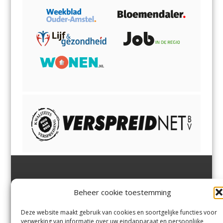
Jutter | Hofgeest
IJmuiden,
en
Velsen-Noord
Beheer cookie toestemming
Margadantstraat 34
Velserbroek
,
Velsen-Zuid,
1976 DN IJmuiden
Santpoort-Noord
,
Santpoort-
0255-533900
Zuid
,
Driehuis
en
Deze website maakt gebruik van cookies en soortgelijke functies voor
info@jutter.nl
of
info@hofgee
Spaarnwoude
.
verwerking van informatie over uw eindapparaat en persoonlijke