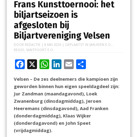
Frans Kunsttoernooi: het
biljartseizoen is
afgesloten bij
Biljartvereniging Velsen
DOOR
REDACTIE
|
8 MEI 2026
| GEPLAATST IN
IJMUIDEN E.O.
,
REGIO
,
SANTPOORT E.O.
F
X
W
Li
E
D
ac
h
n
m
el
Velsen – De zes deelnemers die kampioen zijn
e
at
k
ai
e
geworden binnen hun eigen speeldagdeel zijn:
b
s
e
l
n
Jur Zandman (maandagavond), Loek
o
A
dI
Zwanenburg (dinsdagmiddag), Jeroen
Heeremans (dinsdagavond), Aad Franken
o
p
n
(donderdagmiddag), Klaas Wijker
k
p
(donderdagavond) en John Speet
(vrijdagmiddag).