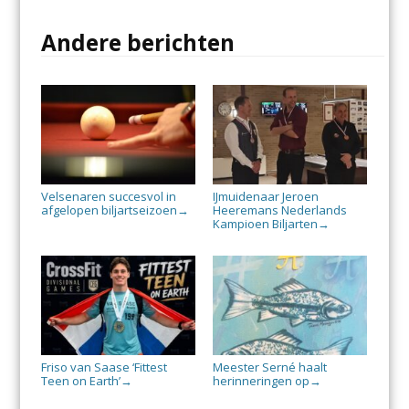
Andere berichten
Velsenaren succesvol in
IJmuidenaar Jeroen
afgelopen biljartseizoen
Heeremans Nederlands
→
Kampioen Biljarten
→
Friso van Saase ‘Fittest
Meester Serné haalt
Teen on Earth’
herinneringen op
→
→