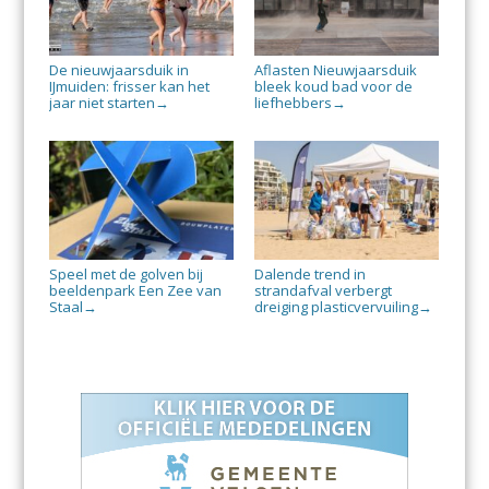
De nieuwjaarsduik in
Aflasten Nieuwjaarsduik
IJmuiden: frisser kan het
bleek koud bad voor de
jaar niet starten
liefhebbers
→
→
Speel met de golven bij
Dalende trend in
beeldenpark Een Zee van
strandafval verbergt
Staal
dreiging plasticvervuiling
→
→