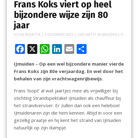
Frans Koks viert op heel
bijzondere wijze zijn 80
jaar
DOOR
REDACTIE
|
9 DECEMBER 2025
| GEPLAATST IN
IJMUIDEN E.O.
F
X
W
Li
E
D
ac
h
n
m
el
IJmuiden – Op een wel bijzondere manier vierde
e
at
k
ai
e
Frans Koks zijn 80e verjaardag. En wel door het
b
s
e
l
n
behalen van zijn vrachtwagenrijbewijs.
o
A
dI
Frans ‘loopt’ al wat jaartjes mee als vrijwilliger bij
o
p
n
stichting Strandspektakel IJmuiden als chauffeur bij
k
p
het strandvervoer. Er zullen dan ook een heleboel
IJmuidenaren zijn die hem kennen. Altijd in voor een
gezellig praatje en hij kent het strand van IJmuiden
natuurlijk op zijn duimpje.