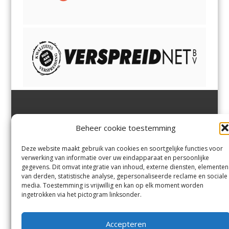
Jutter | Hofgeest
IJmuiden,
en
Velsen-Noord
Beheer cookie toestemming
Margadantstraat 34
Velserbroek
,
Velsen-Zuid,
1976 DN IJmuiden
Santpoort-Noord
,
Santpoort-
0255-533900
Zuid
,
Driehuis
en
Deze website maakt gebruik van cookies en soortgelijke functies voor
info@jutter.nl
of
info@hofgee
Spaarnwoude
.
verwerking van informatie over uw eindapparaat en persoonlijke
st.nl
gegevens. Dit omvat integratie van inhoud, externe diensten, elementen
van derden, statistische analyse, gepersonaliseerde reclame en sociale
media. Toestemming is vrijwillig en kan op elk moment worden
Contact
ingetrokken via het pictogram linksonder.
Andere uitgaven
Bezorgklacht
Ophaalpunten
Accepteren
Vacatures