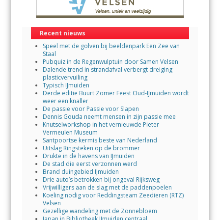
Recent nieuws
Speel met de golven bij beeldenpark Een Zee van
Staal
Pubquiz in de Regenwulptuin door Samen Velsen
Dalende trend in strandafval verbergt dreiging
plasticvervuiling
Typisch IJmuiden
Derde editie Buurt Zomer Feest Oud-IJmuiden wordt
weer een knaller
De passie voor Passie voor Slapen
Dennis Gouda neemt mensen in zijn passie mee
Knutselworkshop in het vernieuwde Pieter
Vermeulen Museum
Santpoortse kermis beste van Nederland
Uitslag Ringsteken op de brommer
Drukte in de havens van IJmuiden
De stad die eerst verzonnen werd
Brand duingebied IJmuiden
Drie auto’s betrokken bij ongeval Rijksweg
Vrijwilligers aan de slag met de paddenpoelen
Koeling nodig voor Reddingsteam Zeedieren (RTZ)
Velsen
Gezellige wandeling met de Zonnebloem
Japan in Bibliotheek IJmuiden centraal