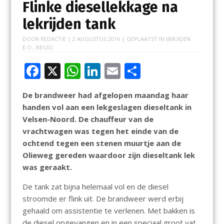
Flinke diesellekkage na
lekrijden tank
DOOR
REDACTIE
|
2 AUGUSTUS 2016
| GEPLAATST IN
IJMUIDEN
E.O.
,
REGIO
F
X
W
Li
E
D
ac
h
n
m
el
De brandweer had afgelopen maandag haar
e
at
k
ai
e
handen vol aan een lekgeslagen dieseltank in
b
s
e
l
n
Velsen-Noord. De chauffeur van de
o
A
dI
vrachtwagen was tegen het einde van de
ochtend tegen een stenen muurtje aan de
o
p
n
Olieweg gereden waardoor zijn dieseltank lek
k
p
was geraakt.
De tank zat bijna helemaal vol en de diesel
stroomde er flink uit. De brandweer werd erbij
gehaald om assistentie te verlenen. Met bakken is
de diesel opgevangen en in een speciaal groot vat