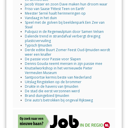
Jacob Visser en zoon Dave maken hun droom waar
Friso van Saase ‘Fittest Teen on Earth’
Meester Serné haalt herinneringen op
Vandaag in het duin
Speel met de golven bij beeldenpark Een Zee van
Staal
Pubquiz in de Regenwulptuin door Samen Velsen
Dalende trend in strandafval verbergt dreiging
plasticvervuiling
Typisch IJmuiden
Derde editie Buurt Zomer Feest Oud-IJmuiden wordt
weer een knaller
De passie voor Passie voor Slapen
Dennis Gouda neemt mensen in zijn passie mee
Knutselworkshop in het vernieuwde Pieter
Vermeulen Museum
Santpoortse kermis beste van Nederland
Uitslag Ringsteken op de brommer
Drukte in de havens van IJmuiden
De stad die eerst verzonnen werd
Brand duingebied IJmuiden
Drie auto’s betrokken bij ongeval Rijksweg