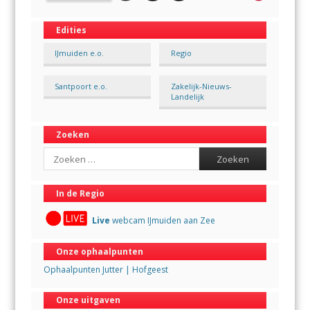
Edities
IJmuiden e.o.
Regio
Santpoort e.o.
Zakelijk-Nieuws-
Landelijk
Zoeken
Search
In de Regio
Live
webcam IJmuiden aan Zee
Onze ophaalpunten
Ophaalpunten Jutter | Hofgeest
Onze uitgaven