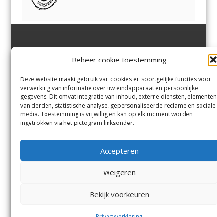
Jutter | Hofgeest
IJmuiden,
en
Velsen-Noord
Beheer cookie toestemming
Margadantstraat 34
Velserbroek
,
Velsen-Zuid,
1976 DN IJmuiden
Santpoort-Noord
,
Santpoort-
0255-533900
Zuid
,
Driehuis
en
Deze website maakt gebruik van cookies en soortgelijke functies voor
info@jutter.nl
of
info@hofgee
Spaarnwoude
.
verwerking van informatie over uw eindapparaat en persoonlijke
st.nl
gegevens. Dit omvat integratie van inhoud, externe diensten, elementen
van derden, statistische analyse, gepersonaliseerde reclame en sociale
media. Toestemming is vrijwillig en kan op elk moment worden
Contact
ingetrokken via het pictogram linksonder.
Andere uitgaven
Bezorgklacht
Ophaalpunten
Accepteren
Vacatures
Voorwaarden
Privacyverklaring
Weigeren
Bekijk voorkeuren
© Kennemerland Pers B.V.
Menu
Privacyverklaring