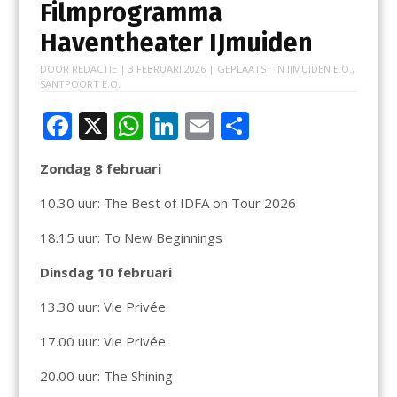
Filmprogramma
Haventheater IJmuiden
DOOR
REDACTIE
|
3 FEBRUARI 2026
| GEPLAATST IN
IJMUIDEN E.O.
,
SANTPOORT E.O.
F
X
W
Li
E
D
ac
h
n
m
el
Zondag 8 februari
e
at
k
ai
e
b
s
e
l
n
10.30 uur: The Best of IDFA on Tour 2026
o
A
dI
18.15 uur: To New Beginnings
o
p
n
Dinsdag 10 februari
k
p
13.30 uur: Vie Privée
17.00 uur: Vie Privée
20.00 uur: The Shining