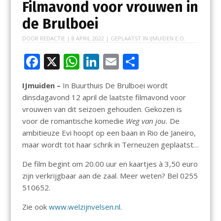
Filmavond voor vrouwen in
de Brulboei
DOOR
REDACTIE
|
8 APRIL 2022
| GEPLAATST IN
IJMUIDEN E.O.
F
X
W
Li
E
D
ac
h
n
m
el
IJmuiden –
In Buurthuis De Brulboei wordt
e
at
k
ai
e
dinsdagavond 12 april de laatste filmavond voor
b
s
e
l
n
vrouwen van dit seizoen gehouden. Gekozen is
o
A
dI
voor de romantische komedie
Weg van jou.
De
ambitieuze Evi hoopt op een baan in Rio de Janeiro,
o
p
n
maar wordt tot haar schrik in Terneuzen geplaatst…
k
p
De film begint om 20.00 uur en kaartjes à 3,50 euro
zijn verkrijgbaar aan de zaal. Meer weten? Bel 0255
510652.
Zie ook
www.welzijnvelsen.nl
.