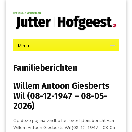
Menu
Skip
Jutter | Hofgeest
to
content
Het laatste nieuws uit IJmuiden, Velsen, Velserbroek, Santpoort,
Driehuis en Spaarnwoude.
Menu
Skip
to
content
Familieberichten
Willem Antoon Giesberts
Wil (08-12-1947 – 08-05-
2026)
Op deze pagina vindt u het overlijdensbericht van
Willem Antoon Giesberts Wil (08-12-1947 – 08-05-