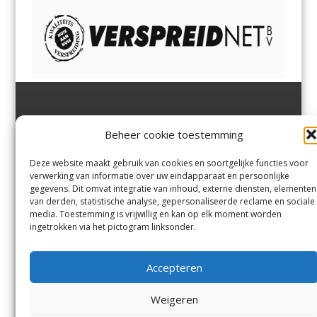
Jutter | Hofgeest
IJmuiden,
en
Velsen-Noord
Beheer cookie toestemming
Margadantstraat 34
Velserbroek
,
Velsen-Zuid,
1976 DN IJmuiden
Santpoort-Noord
,
Santpoort-
0255-533900
Zuid
,
Driehuis
en
Deze website maakt gebruik van cookies en soortgelijke functies voor
info@jutter.nl
of
info@hofgee
Spaarnwoude
.
verwerking van informatie over uw eindapparaat en persoonlijke
st.nl
gegevens. Dit omvat integratie van inhoud, externe diensten, elementen
van derden, statistische analyse, gepersonaliseerde reclame en sociale
media. Toestemming is vrijwillig en kan op elk moment worden
Contact
ingetrokken via het pictogram linksonder.
Andere uitgaven
Bezorgklacht
Ophaalpunten
Accepteren
Vacatures
Voorwaarden
Privacyverklaring
Weigeren