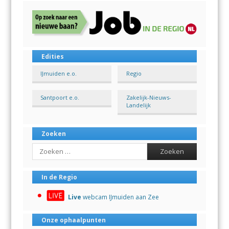
Edities
IJmuiden e.o.
Regio
Santpoort e.o.
Zakelijk-Nieuws-
Landelijk
Zoeken
Search
In de Regio
Live
webcam IJmuiden aan Zee
Onze ophaalpunten