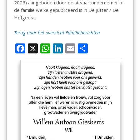
2026) aangeboden door de uitvaartondernemer of
de familie welke gepubliceerd is in De Jutter / De
Hofgeest.
Terug naar het overzicht Familieberichten
F
X
W
Li
E
D
ac
h
n
m
el
e
at
k
ai
e
b
s
e
l
n
o
A
dI
o
p
n
k
p