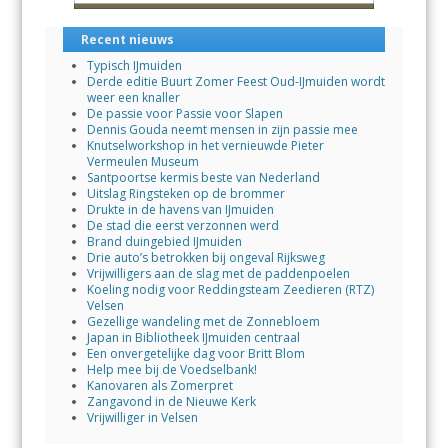
Recent nieuws
Typisch IJmuiden
Derde editie Buurt Zomer Feest Oud-IJmuiden wordt
weer een knaller
De passie voor Passie voor Slapen
Dennis Gouda neemt mensen in zijn passie mee
Knutselworkshop in het vernieuwde Pieter
Vermeulen Museum
Santpoortse kermis beste van Nederland
Uitslag Ringsteken op de brommer
Drukte in de havens van IJmuiden
De stad die eerst verzonnen werd
Brand duingebied IJmuiden
Drie auto’s betrokken bij ongeval Rijksweg
Vrijwilligers aan de slag met de paddenpoelen
Koeling nodig voor Reddingsteam Zeedieren (RTZ)
Velsen
Gezellige wandeling met de Zonnebloem
Japan in Bibliotheek IJmuiden centraal
Een onvergetelijke dag voor Britt Blom
Help mee bij de Voedselbank!
Kanovaren als Zomerpret
Zangavond in de Nieuwe Kerk
Vrijwilliger in Velsen