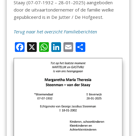
Staay (07-07-1932 – 28-01-2025) aangeboden
door de uitvaartondernemer of de familie welke
gepubliceerd is in De Jutter / De Hofgeest.
Terug naar het overzicht Familieberichten
F
X
W
Li
E
D
ac
h
n
m
el
e
at
k
ai
e
b
s
e
l
n
o
A
dI
o
p
n
k
p