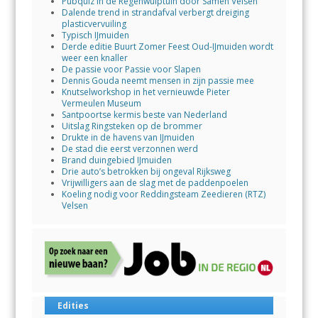
Pubquiz in de Regenwulptuin door Samen Velsen
Dalende trend in strandafval verbergt dreiging
plasticvervuiling
Typisch IJmuiden
Derde editie Buurt Zomer Feest Oud-IJmuiden wordt
weer een knaller
De passie voor Passie voor Slapen
Dennis Gouda neemt mensen in zijn passie mee
Knutselworkshop in het vernieuwde Pieter
Vermeulen Museum
Santpoortse kermis beste van Nederland
Uitslag Ringsteken op de brommer
Drukte in de havens van IJmuiden
De stad die eerst verzonnen werd
Brand duingebied IJmuiden
Drie auto’s betrokken bij ongeval Rijksweg
Vrijwilligers aan de slag met de paddenpoelen
Koeling nodig voor Reddingsteam Zeedieren (RTZ)
Velsen
Edities