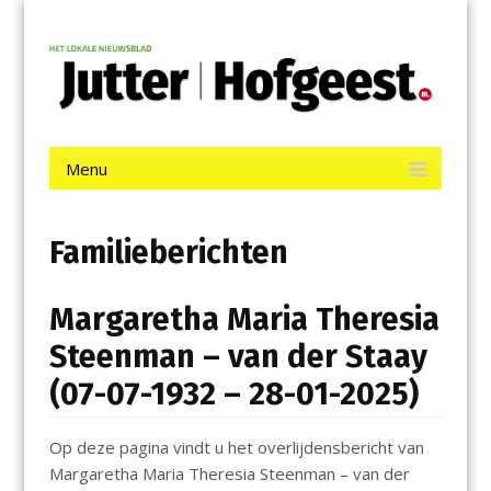
Menu
Skip
Jutter | Hofgeest
to
content
Het laatste nieuws uit IJmuiden, Velsen, Velserbroek, Santpoort,
Driehuis en Spaarnwoude.
Menu
Skip
to
content
Familieberichten
Margaretha Maria Theresia
Steenman – van der Staay
(07-07-1932 – 28-01-2025)
Op deze pagina vindt u het overlijdensbericht van
Margaretha Maria Theresia Steenman – van der