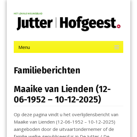
Menu
Skip
Jutter | Hofgeest
to
content
Het laatste nieuws uit IJmuiden, Velsen, Velserbroek, Santpoort,
Driehuis en Spaarnwoude.
Menu
Skip
to
content
Familieberichten
Maaike van Lienden (12-
06-1952 – 10-12-2025)
Op deze pagina vindt u het overlijdensbericht van
Maaike van Lienden (12-06-1952 – 10-12-2025)
aangeboden door de uitvaartondernemer of de
familie welke gepubliceerd is in De Jutter / De