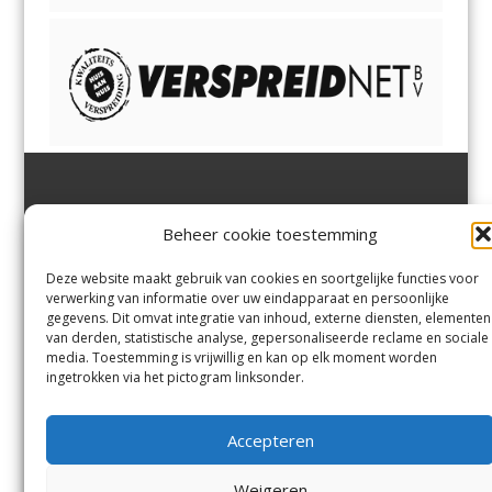
Jutter | Hofgeest
IJmuiden,
en
Velsen-Noord
Beheer cookie toestemming
Margadantstraat 34
Velserbroek
,
Velsen-Zuid,
1976 DN IJmuiden
Santpoort-Noord
,
Santpoort-
0255-533900
Zuid
,
Driehuis
en
Deze website maakt gebruik van cookies en soortgelijke functies voor
info@jutter.nl
of
info@hofgee
Spaarnwoude
.
verwerking van informatie over uw eindapparaat en persoonlijke
st.nl
gegevens. Dit omvat integratie van inhoud, externe diensten, elementen
van derden, statistische analyse, gepersonaliseerde reclame en sociale
media. Toestemming is vrijwillig en kan op elk moment worden
Contact
ingetrokken via het pictogram linksonder.
Andere uitgaven
Bezorgklacht
Ophaalpunten
Accepteren
Vacatures
Voorwaarden
Privacyverklaring
Weigeren