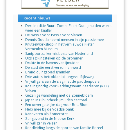
Recent nieuws
Derde editie Buurt Zomer Feest Oud-IJmuiden wordt
weer een knaller
De passie voor Passie voor Slapen
Dennis Gouda neemt mensen in zijn passie mee
Knutselworkshop in het vernieuwde Pieter
Vermeulen Museum
Santpoortse kermis beste van Nederland
Uitslag Ringsteken op de brommer
Drukte in de havens van IJmuiden
De stad die eerst verzonnen werd
Brand duingebied IJmuiden
Drie auto’s betrokken bij ongeval Rijksweg
Vrijwilligers aan de slag met de paddenpoelen
Koeling nodig voor Reddingsteam Zeedieren (RTZ)
Velsen
Gezellige wandeling met de Zonnebloem
Japan in Bibliotheek IJmuiden centraal
Een onvergetelijke dag voor Britt Blom
Help mee bij de Voedselbank!
Kanovaren als Zomerpret
Zangavond in de Nieuwe Kerk
Vrijwilliger in Velsen
Rondleiding langs de sporen van familie Boreel