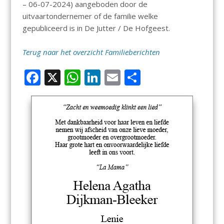
– 06-07-2024) aangeboden door de
uitvaartondernemer of de familie welke
gepubliceerd is in De Jutter / De Hofgeest.
Terug naar het overzicht Familieberichten
F
X
W
Li
E
D
ac
h
n
m
el
e
at
k
ai
e
b
s
e
l
n
o
A
dI
o
p
n
k
p