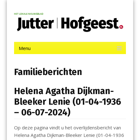
Menu
Skip
Jutter | Hofgeest
to
content
Het laatste nieuws uit IJmuiden, Velsen, Velserbroek, Santpoort,
Driehuis en Spaarnwoude.
Menu
Skip
to
content
Familieberichten
Helena Agatha Dijkman-
Bleeker Lenie (01-04-1936
– 06-07-2024)
Op deze pagina vindt u het overlijdensbericht van
Helena Agatha Dijkman-Bleeker Lenie (01-04-1936