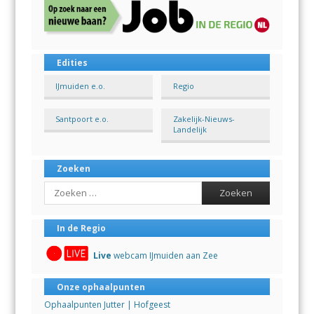
Edities
IJmuiden e.o.
Regio
Santpoort e.o.
Zakelijk-Nieuws-
Landelijk
Zoeken
Search
In de Regio
Live
webcam IJmuiden aan Zee
Onze ophaalpunten
Ophaalpunten Jutter | Hofgeest