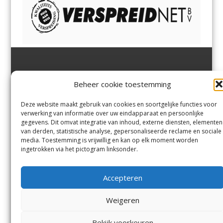
Jutter | Hofgeest
IJmuiden,
en
Velsen-Noord
Beheer cookie toestemming
Margadantstraat 34
Velserbroek
,
Velsen-Zuid,
1976 DN IJmuiden
Santpoort-Noord
,
Santpoort-
0255-533900
Zuid
,
Driehuis
en
Deze website maakt gebruik van cookies en soortgelijke functies voor
info@jutter.nl
of
info@hofgee
Spaarnwoude
.
verwerking van informatie over uw eindapparaat en persoonlijke
st.nl
gegevens. Dit omvat integratie van inhoud, externe diensten, elementen
van derden, statistische analyse, gepersonaliseerde reclame en sociale
media. Toestemming is vrijwillig en kan op elk moment worden
Contact
ingetrokken via het pictogram linksonder.
Andere uitgaven
Bezorgklacht
Ophaalpunten
Accepteren
Vacatures
Voorwaarden
Privacyverklaring
Weigeren
Bekijk voorkeuren