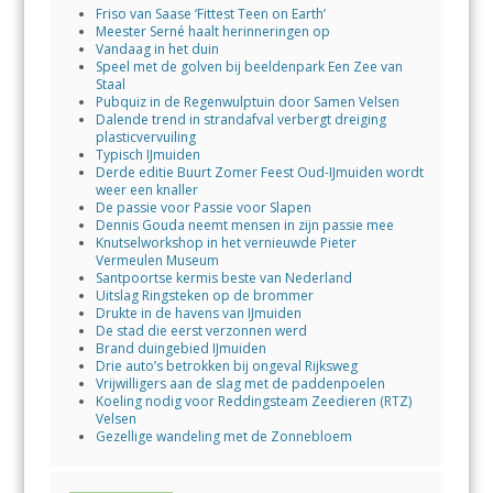
Friso van Saase ‘Fittest Teen on Earth’
Meester Serné haalt herinneringen op
Vandaag in het duin
Speel met de golven bij beeldenpark Een Zee van
Staal
Pubquiz in de Regenwulptuin door Samen Velsen
Dalende trend in strandafval verbergt dreiging
plasticvervuiling
Typisch IJmuiden
Derde editie Buurt Zomer Feest Oud-IJmuiden wordt
weer een knaller
De passie voor Passie voor Slapen
Dennis Gouda neemt mensen in zijn passie mee
Knutselworkshop in het vernieuwde Pieter
Vermeulen Museum
Santpoortse kermis beste van Nederland
Uitslag Ringsteken op de brommer
Drukte in de havens van IJmuiden
De stad die eerst verzonnen werd
Brand duingebied IJmuiden
Drie auto’s betrokken bij ongeval Rijksweg
Vrijwilligers aan de slag met de paddenpoelen
Koeling nodig voor Reddingsteam Zeedieren (RTZ)
Velsen
Gezellige wandeling met de Zonnebloem