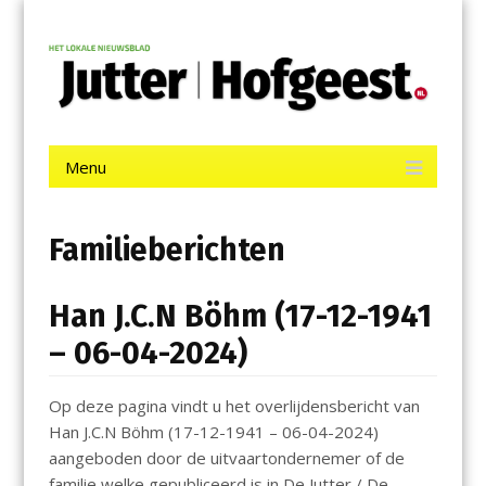
Menu
Skip
Jutter | Hofgeest
to
content
Het laatste nieuws uit IJmuiden, Velsen, Velserbroek, Santpoort,
Driehuis en Spaarnwoude.
Menu
Skip
to
content
Familieberichten
Han J.C.N Böhm (17-12-1941
– 06-04-2024)
Op deze pagina vindt u het overlijdensbericht van
Han J.C.N Böhm (17-12-1941 – 06-04-2024)
aangeboden door de uitvaartondernemer of de
familie welke gepubliceerd is in De Jutter / De