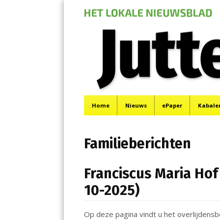
Jutter | Hofgeest
Menu
Het laatste nieuws uit IJmuiden, Velsen, Velserbr
Skip
Home
Nieuws
ePaper
Kabale
to
content
Familieberichten
Franciscus Maria Hof 
10-2025)
Op deze pagina vindt u het overlijdensb