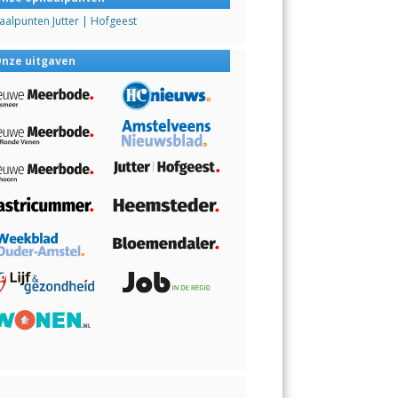
alpunten Jutter | Hofgeest
nze uitgaven