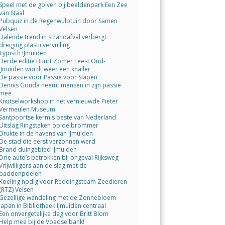
Speel met de golven bij beeldenpark Een Zee
van Staal
Pubquiz in de Regenwulptuin door Samen
Velsen
Dalende trend in strandafval verbergt
dreiging plasticvervuiling
Typisch IJmuiden
Derde editie Buurt Zomer Feest Oud-
IJmuiden wordt weer een knaller
De passie voor Passie voor Slapen
Dennis Gouda neemt mensen in zijn passie
mee
Knutselworkshop in het vernieuwde Pieter
Vermeulen Museum
Santpoortse kermis beste van Nederland
Uitslag Ringsteken op de brommer
Drukte in de havens van IJmuiden
De stad die eerst verzonnen werd
Brand duingebied IJmuiden
Drie auto’s betrokken bij ongeval Rijksweg
Vrijwilligers aan de slag met de
paddenpoelen
Koeling nodig voor Reddingsteam Zeedieren
(RTZ) Velsen
Gezellige wandeling met de Zonnebloem
Japan in Bibliotheek IJmuiden centraal
Een onvergetelijke dag voor Britt Blom
Help mee bij de Voedselbank!