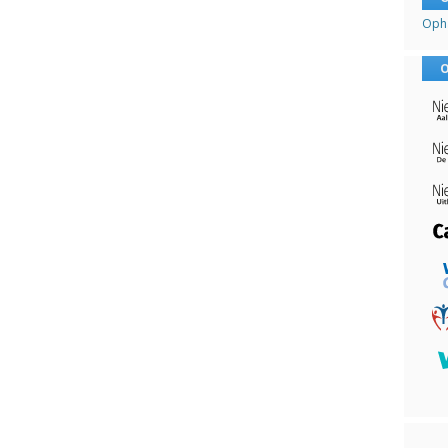
Opha
O