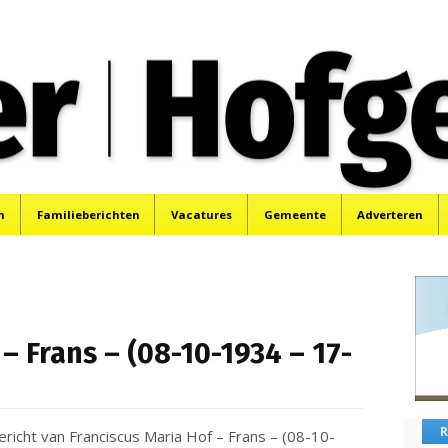
oek, Santpoort, Driehuis en Spaarnwoude.
n
Familieberichten
Vacatures
Gemeente
Adverteren
– Frans – (08-10-1934 – 17-
R
ericht van Franciscus Maria Hof – Frans – (08-10-