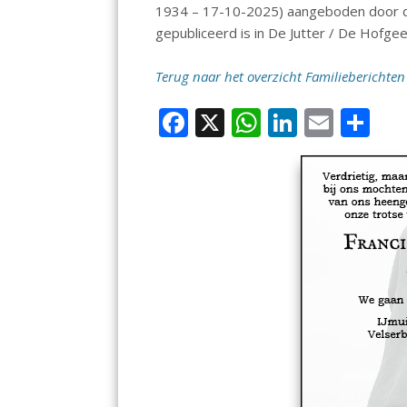
1934 – 17-10-2025) aangeboden door de
gepubliceerd is in De Jutter / De Hofgee
Terug naar het overzicht Familieberichten
F
X
W
Li
E
D
ac
h
n
m
el
e
at
k
ai
e
b
s
e
l
n
o
A
dI
o
p
n
k
p