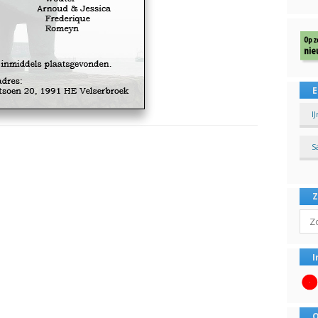
E
I
S
Sear
I
O