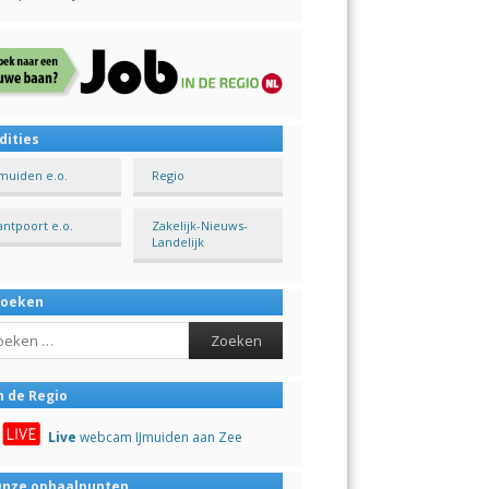
dities
Jmuiden e.o.
Regio
antpoort e.o.
Zakelijk-Nieuws-
Landelijk
Zoeken
ch
n de Regio
Live
webcam IJmuiden aan Zee
nze ophaalpunten