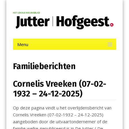
Menu
Skip
Jutter | Hofgeest
to
content
Het laatste nieuws uit IJmuiden, Velsen, Velserbroek, Santpoort,
Driehuis en Spaarnwoude.
Menu
Skip
to
content
Familieberichten
Cornelis Vreeken (07-02-
1932 – 24-12-2025)
Op deze pagina vindt u het overlijdensbericht van
Cornelis Vreeken (07-02-1932 – 24-12-2025)
aangeboden door de uitvaartondernemer of de
familie welke gepubliceerd is in De Jutter / De