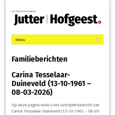
Menu
Skip
Jutter | Hofgeest
to
content
Het laatste nieuws uit IJmuiden, Velsen, Velserbroek, Santpoort,
Driehuis en Spaarnwoude.
Menu
Skip
to
content
Familieberichten
Carina Tesselaar-
Duineveld (13-10-1961 –
08-03-2026)
Op deze pagina vindt u het overlijdensbericht van
Carina Tesselaar-Duineveld (13-10-1961 – 08-03-