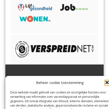
Jutter | Hofgeest
IJmuiden,
en
Velsen-Noord
Beheer cookie toestemming
Margadantstraat 34
Velserbroek
,
Velsen-Zuid,
1976 DN IJmuiden
Santpoort-Noord
,
Santpoort-
0255-533900
Zuid
,
Driehuis
en
Deze website maakt gebruik van cookies en soortgelijke functies voor
info@jutter.nl
of
info@hofgee
Spaarnwoude
.
verwerking van informatie over uw eindapparaat en persoonlijke
st.nl
gegevens. Dit omvat integratie van inhoud, externe diensten, elementen
van derden, statistische analyse, gepersonaliseerde reclame en sociale