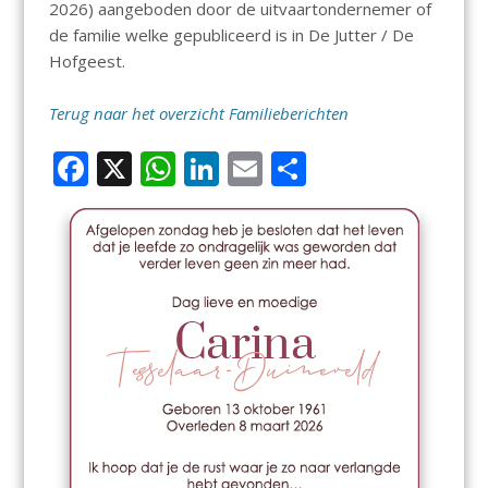
2026) aangeboden door de uitvaartondernemer of
de familie welke gepubliceerd is in De Jutter / De
Hofgeest.
Terug naar het overzicht Familieberichten
F
X
W
Li
E
D
ac
h
n
m
el
e
at
k
ai
e
b
s
e
l
n
o
A
dI
o
p
n
k
p