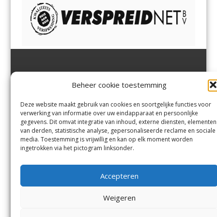
Jutter | Hofgeest
IJmuiden,
en
Velsen-Noord
Beheer cookie toestemming
Margadantstraat 34
Velserbroek
,
Velsen-Zuid,
1976 DN IJmuiden
Santpoort-Noord
,
Santpoort-
0255-533900
Zuid
,
Driehuis
en
Deze website maakt gebruik van cookies en soortgelijke functies voor
info@jutter.nl
of
info@hofgee
Spaarnwoude
.
verwerking van informatie over uw eindapparaat en persoonlijke
st.nl
gegevens. Dit omvat integratie van inhoud, externe diensten, elementen
van derden, statistische analyse, gepersonaliseerde reclame en sociale
media. Toestemming is vrijwillig en kan op elk moment worden
Contact
ingetrokken via het pictogram linksonder.
Andere uitgaven
Bezorgklacht
Ophaalpunten
Accepteren
Vacatures
Voorwaarden
Privacyverklaring
Weigeren