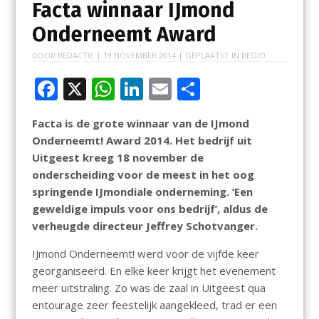
Facta winnaar IJmond
Onderneemt Award
DOOR
REDACTIE
|
19 NOVEMBER 2014
| GEPLAATST IN
REGIO
F
X
W
Li
E
D
ac
h
n
m
el
Facta is de grote winnaar van de IJmond
e
at
k
ai
e
Onderneemt! Award 2014. Het bedrijf uit
b
s
e
l
n
Uitgeest kreeg 18 november de
o
A
dI
onderscheiding voor de meest in het oog
springende IJmondiale onderneming. ‘Een
o
p
n
geweldige impuls voor ons bedrijf’, aldus de
k
p
verheugde directeur Jeffrey Schotvanger.
IJmond Onderneemt! werd voor de vijfde keer
georganiseerd. En elke keer krijgt het evenement
meer uitstraling. Zo was de zaal in Uitgeest qua
entourage zeer feestelijk aangekleed, trad er een