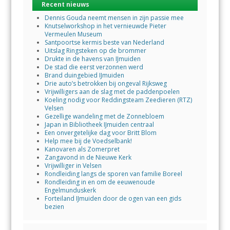
Recent nieuws
Dennis Gouda neemt mensen in zijn passie mee
Knutselworkshop in het vernieuwde Pieter
Vermeulen Museum
Santpoortse kermis beste van Nederland
Uitslag Ringsteken op de brommer
Drukte in de havens van IJmuiden
De stad die eerst verzonnen werd
Brand duingebied IJmuiden
Drie auto’s betrokken bij ongeval Rijksweg
Vrijwilligers aan de slag met de paddenpoelen
Koeling nodig voor Reddingsteam Zeedieren (RTZ)
Velsen
Gezellige wandeling met de Zonnebloem
Japan in Bibliotheek IJmuiden centraal
Een onvergetelijke dag voor Britt Blom
Help mee bij de Voedselbank!
Kanovaren als Zomerpret
Zangavond in de Nieuwe Kerk
Vrijwilliger in Velsen
Rondleiding langs de sporen van familie Boreel
Rondleiding in en om de eeuwenoude
Engelmunduskerk
Forteiland IJmuiden door de ogen van een gids
bezien