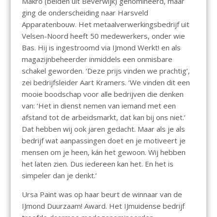
Makro (beiden uit Beverwijk) genomineerd, maar
ging de onderscheiding naar Harsveld
Apparatenbouw. Het metaalverwerkingsbedrijf uit
Velsen-Noord heeft 50 medewerkers, onder wie
Bas. Hij is ingestroomd via IJmond Werkt! en als
magazijnbeheerder inmiddels een onmisbare
schakel geworden. ‘Deze prijs vinden we prachtig’,
zei bedrijfsleider Aart Kramers. ‘We vinden dit een
mooie boodschap voor alle bedrijven die denken
van: ‘Het in dienst nemen van iemand met een
afstand tot de arbeidsmarkt, dat kan bij ons niet.’
Dat hebben wij ook jaren gedacht. Maar als je als
bedrijf wat aanpassingen doet en je motiveert je
mensen om je heen, kán het gewoon. Wij hebben
het laten zien. Dus iedereen kan het. En het is
simpeler dan je denkt.’
Ursa Paint was op haar beurt de winnaar van de
IJmond Duurzaam! Award. Het IJmuidense bedrijf