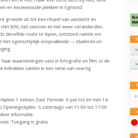
inen en eeuwenoude plekken in Egmond.
t groeide uit tot een ritueel van aandacht en
 Het licht, het seizoen en het weer veranderden,
eeds dezelfde route te lopen, ontstond ruimte om
E
 en het ogenschijnlijk onopvallende — bladeren en
eging.
I
haar waarnemingen vast in fotografie en film. In de
S
e indrukken samen in een serie van veertig
Sear
plein 1 Velsen-Zuid. Periode: 6 juni tot en met 14
n) Openingstijden: ’s zaterdags van 11:00 tot 17:00
I
Meer informatie:
enda
. Toegang is gratis.
O