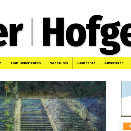
oek, Santpoort, Driehuis en Spaarnwoude.
n
Familieberichten
Vacatures
Gemeente
Adverteren
R