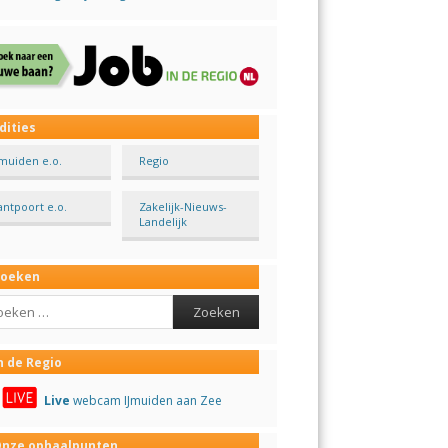
dities
Jmuiden e.o.
Regio
antpoort e.o.
Zakelijk-Nieuws-
Landelijk
Zoeken
ch
n de Regio
Live
webcam IJmuiden aan Zee
nze ophaalpunten