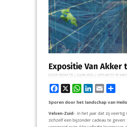
Expositie Van Akker t
DOOR
REDACTIE
|
6 JUNI 2026
| GEPLAATST IN
SANT
F
X
W
Li
E
D
ac
h
n
m
el
Sporen door het landschap van Hei
e
at
k
ai
e
b
s
e
l
n
Velsen-Zuid
– In het jaar dat zij veer
zichzelf een bijzonder cadeau te geven:
o
A
dI
verspreid over één volledig levensjaar. 