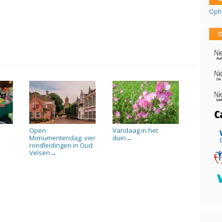
Opha
O
Open
Vandaag in het
Monumentendag: vier
duin
→
k
rondleidingen in Oud
Velsen
→