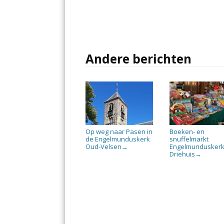
Andere berichten
Op weg naar Pasen in
Boeken- en
de Engelmunduskerk
snuffelmarkt
Oud-Velsen
Engelmundusker
→
Driehuis
→