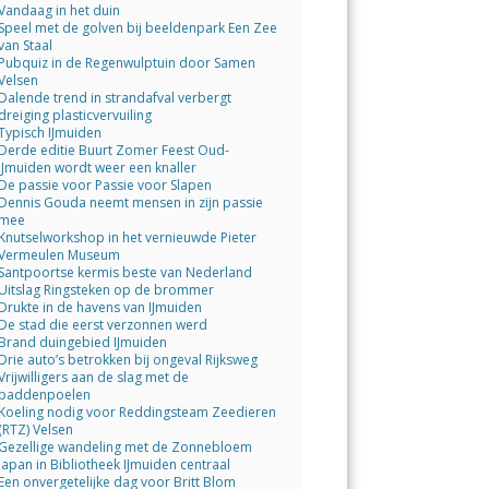
Vandaag in het duin
Speel met de golven bij beeldenpark Een Zee
van Staal
Pubquiz in de Regenwulptuin door Samen
Velsen
Dalende trend in strandafval verbergt
dreiging plasticvervuiling
Typisch IJmuiden
Derde editie Buurt Zomer Feest Oud-
IJmuiden wordt weer een knaller
De passie voor Passie voor Slapen
Dennis Gouda neemt mensen in zijn passie
mee
Knutselworkshop in het vernieuwde Pieter
Vermeulen Museum
Santpoortse kermis beste van Nederland
Uitslag Ringsteken op de brommer
Drukte in de havens van IJmuiden
De stad die eerst verzonnen werd
Brand duingebied IJmuiden
Drie auto’s betrokken bij ongeval Rijksweg
Vrijwilligers aan de slag met de
paddenpoelen
Koeling nodig voor Reddingsteam Zeedieren
(RTZ) Velsen
Gezellige wandeling met de Zonnebloem
Japan in Bibliotheek IJmuiden centraal
Een onvergetelijke dag voor Britt Blom