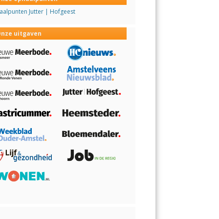
alpunten Jutter | Hofgeest
nze uitgaven