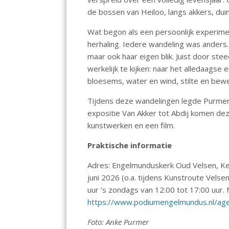
o
p
n
de bossen van Heiloo, langs akkers, du
k
p
Wat begon als een persoonlijk experimen
herhaling. Iedere wandeling was anders.
maar ook haar eigen blik. Juist door st
werkelijk te kijken: naar het alledaagse
bloesems, water en wind, stilte en bew
Tijdens deze wandelingen legde Purmer 
expositie Van Akker tot Abdij komen dez
kunstwerken en een film.
Praktische informatie
Adres: Engelmunduskerk Oud Velsen, Kerk
juni 2026 (o.a. tijdens Kunstroute Velse
uur ’s zondags van 12:00 tot 17:00 uur. 
https://www.podiumengelmundus.nl/ag
Foto: Anke Purmer