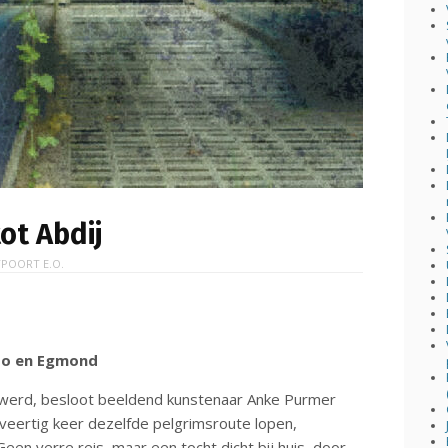
ot Abdij
POORT E.O.
loo en Egmond
tig werd, besloot beeldend kunstenaar Anke Purmer
 veertig keer dezelfde pelgrimsroute lopen,
Geen verre reis, maar een tocht dicht bij huis, door