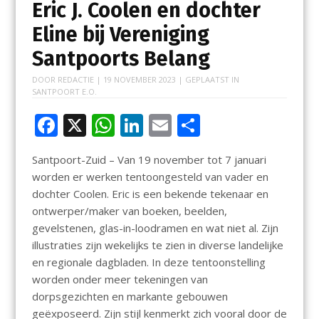
Eric J. Coolen en dochter
Eline bij Vereniging
Santpoorts Belang
DOOR
REDACTIE
|
19 NOVEMBER 2023
| GEPLAATST IN
SANTPOORT E.O.
F
X
W
Li
E
D
ac
h
n
m
el
Santpoort-Zuid – Van 19 november tot 7 januari
e
at
k
ai
e
worden er werken tentoongesteld van vader en
b
s
e
l
n
dochter Coolen. Eric is een bekende tekenaar en
o
A
dI
ontwerper/maker van boeken, beelden,
gevelstenen, glas-in-loodramen en wat niet al. Zijn
o
p
n
illustraties zijn wekelijks te zien in diverse landelijke
k
p
en regionale dagbladen. In deze tentoonstelling
worden onder meer tekeningen van
dorpsgezichten en markante gebouwen
geëxposeerd. Zijn stijl kenmerkt zich vooral door de