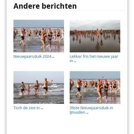
Andere berichten
Nieuwjaarsduik 2024
Lekker fris het nieuwe jaar
→
in
→
Toch de zee in
36ste Nieuwjaarsduik in
→
IJmuiden
→