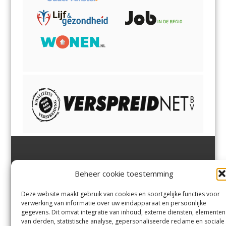
Jutter | Hofgeest
IJmuiden,
en
Velsen-Noord
Beheer cookie toestemming
Margadantstraat 34
Velserbroek
,
Velsen-Zuid,
1976 DN IJmuiden
Santpoort-Noord
,
Santpoort-
0255-533900
Zuid
,
Driehuis
en
Deze website maakt gebruik van cookies en soortgelijke functies voor
info@jutter.nl
of
info@hofgee
Spaarnwoude
.
verwerking van informatie over uw eindapparaat en persoonlijke
st.nl
gegevens. Dit omvat integratie van inhoud, externe diensten, elementen
van derden, statistische analyse, gepersonaliseerde reclame en sociale