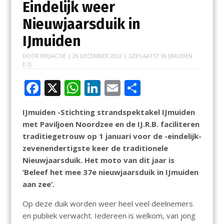
Eindelijk weer
Nieuwjaarsduik in
IJmuiden
DOOR
REDACTIE
|
29 DECEMBER 2022
| GEPLAATST IN
IJMUIDEN
E.O.
F
X
W
Li
E
D
ac
h
n
m
el
IJmuiden -Stichting strandspektakel IJmuiden
e
at
k
ai
e
met Paviljoen Noordzee en de IJ.R.B. faciliteren
b
s
e
l
n
traditiegetrouw op 1 januari voor de -eindelijk-
o
A
dI
zevenendertigste keer de traditionele
Nieuwjaarsduik. Het moto van dit jaar is
o
p
n
‘Beleef het mee 37e nieuwjaarsduik in IJmuiden
k
p
aan zee’.
Op deze duik worden weer heel veel deelnemers
en publiek verwacht. Iedereen is welkom, van jong