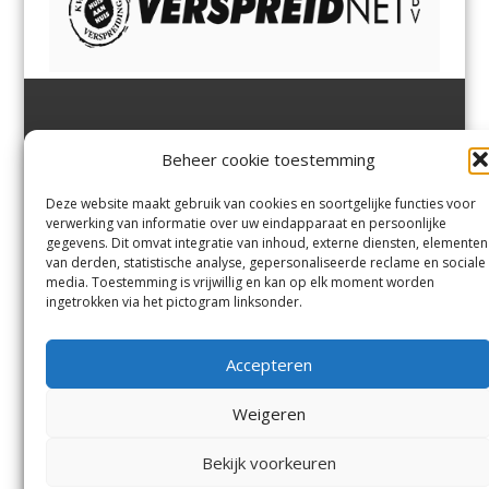
Jutter | Hofgeest
IJmuiden,
en
Velsen-Noord
Beheer cookie toestemming
Margadantstraat 34
Velserbroek
,
Velsen-Zuid,
1976 DN IJmuiden
Santpoort-Noord
,
Santpoort-
0255-533900
Zuid
,
Driehuis
en
Deze website maakt gebruik van cookies en soortgelijke functies voor
info@jutter.nl
of
info@hofgee
Spaarnwoude
.
verwerking van informatie over uw eindapparaat en persoonlijke
st.nl
gegevens. Dit omvat integratie van inhoud, externe diensten, elementen
van derden, statistische analyse, gepersonaliseerde reclame en sociale
media. Toestemming is vrijwillig en kan op elk moment worden
Contact
ingetrokken via het pictogram linksonder.
Andere uitgaven
Bezorgklacht
Ophaalpunten
Accepteren
Vacatures
Voorwaarden
Privacyverklaring
Weigeren
Bekijk voorkeuren
© Kennemerland Pers B.V.