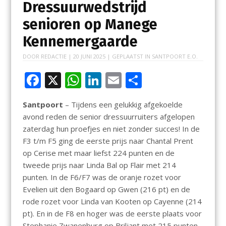
Dressuurwedstrijd
senioren op Manege
Kennemergaarde
DOOR
REDACTIE
|
20 JUNI 2025
| GEPLAATST IN
SANTPOORT E.O.
F
X
W
Li
E
D
ac
h
n
m
el
Santpoort
– Tijdens een gelukkig afgekoelde
e
at
k
ai
e
avond reden de senior dressuurruiters afgelopen
b
s
e
l
n
zaterdag hun proefjes en niet zonder succes! In de
o
A
dI
F3 t/m F5 ging de eerste prijs naar Chantal Prent
op Cerise met maar liefst 224 punten en de
o
p
n
tweede prijs naar Linda Bal op Flair met 214
k
p
punten. In de F6/F7 was de oranje rozet voor
Evelien uit den Bogaard op Gwen (216 pt) en de
rode rozet voor Linda van Kooten op Cayenne (214
pt). En in de F8 en hoger was de eerste plaats voor
Stephanie Zwanenburg op Briljant met 215 punten