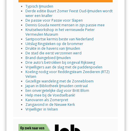
Typisch IJmuiden
Derde editie Buurt Zomer Feest Oud-IJmuiden wordt
weer een knaller
De passie voor Passie voor Slapen
Dennis Gouda neemt mensen in zijn passie mee
Knutselworkshop in het vernieuwde Pieter
Vermeulen Museum
Santpoortse kermis beste van Nederland
Uitslag Ringsteken op de brommer
Drukte in de havens van IJmuiden
De stad die eerst verzonnen werd
Brand duingebied IJmuiden
Drie auto’s betrokken bij ongeval Rijksweg
Vrijwilligers aan de slag met de paddenpoelen
Koeling nodig voor Reddingsteam Zeedieren (RTZ)
Velsen
Gezellige wandeling met de Zonnebloem
Japan in Bibliotheek IJmuiden centraal
Een onvergetelijke dag voor Britt Blom
Help mee bij de Voedselbank!
Kanovaren als Zomerpret
Zangavond in de Nieuwe Kerk
Vrijwilliger in Velsen