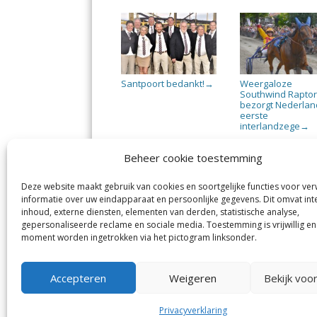
Santpoort bedankt!
Weergaloze
→
Southwind Rapto
bezorgt Nederlan
eerste
interlandzege
→
Beheer cookie toestemming
Deze website maakt gebruik van cookies en soortgelijke functies voor ve
informatie over uw eindapparaat en persoonlijke gegevens. Dit omvat int
Jutter | Hofgeest
IJm
inhoud, externe diensten, elementen van derden, statistische analyse,
Margadantstraat 34
Vel
gepersonaliseerde reclame en sociale media. Toestemming is vrijwillig en
1976 DN IJmuiden
No
moment worden ingetrokken via het pictogram linksonder.
0255-533900
Sp
info@jutter.nl
of
info@hofgeest.nl
Accepteren
Weigeren
Bekijk voo
Privacyverklaring
© Kennemerland Pers B.V.