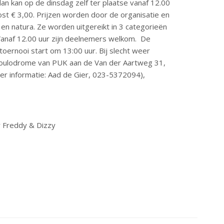
dan kan op de dinsdag zelf ter plaatse vanaf 12.00
t € 3,00. Prijzen worden door de organisatie en
en natura. Ze worden uitgereikt in 3 categorieën
 Vanaf 12.00 uur zijn deelnemers welkom. De
t toernooi start om 13:00 uur. Bij slecht weer
 Boulodrome van PUK aan de Van der Aartweg 31,
er informatie: Aad de Gier, 023-5372094),
r Freddy & Dizzy