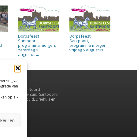
Dorpsfeest
Dorpsfeest
r
Santpoort,
Santpoort,
d
programma morgen,
programma morgen,
zaterdag 6
vrijdag 5 augustus
→
augustus
→
rwerking van
egratie van
uiden,
en
Velsen-Noord
serbroek
,
Velsen-Zuid,
Santpoort-
 kan op elk
ord
,
Santpoort-Zuid
,
Driehuis
en
aarnwoude
.
rkeuren