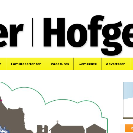
oek, Santpoort, Driehuis en Spaarnwoude.
n
Familieberichten
Vacatures
Gemeente
Adverteren
R