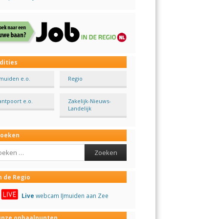
dities
Jmuiden e.o.
Regio
antpoort e.o.
Zakelijk-Nieuws-
Landelijk
Zoeken
ch
n de Regio
Live
webcam IJmuiden aan Zee
nze ophaalpunten