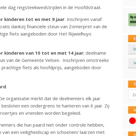
 hele dag ringsteekwedstrijden in de Hoofdstraat.
or kinderen tot en met 9 jaar
. Inschrijven vanaf
gratis dankzij financiële steun van Zomerpret van de
tige fiets aangeboden door Het Rijwielhuys
E
I
or kinderen van 10 tot en met 14 jaar
; deelname
steun van de Gemeente Velsen. Inschrijven omstreeks
S
n prachtige fiets als hoofdprijs, aangeboden door
ard
.
Sear
 De organisatie merkt dat de deelnemers elk jaar
 besloten een ondergrens te hanteren van 6 jaar. Zij
I
roertjes en vrienden worden begeleid.
lnemers die hun paard niet onder controle hebben,
n van een veiligheidscap en schoenen/ laarzen met
O