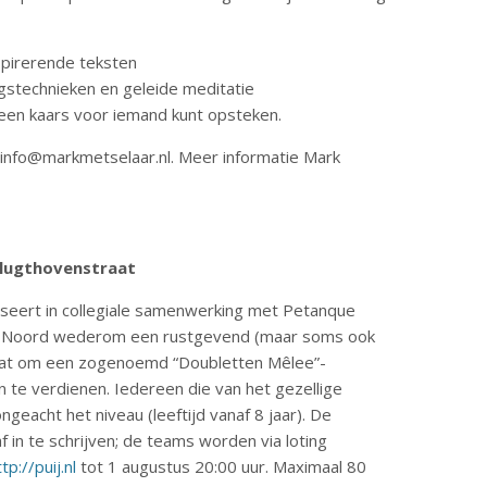
spirerende teksten
stechnieken en geleide meditatie
. een kaars voor iemand kunt opsteken.
 info@markmetselaar.nl. Meer informatie Mark
 Vlugthovenstraat
seert in collegiale samenwerking met Petanque
m-Noord wederom een rustgevend (maar soms ook
 gaat om een zogenoemd “Doubletten Mêlee”-
ijn te verdienen. Iedereen die van het gezellige
eacht het niveau (leeftijd vanaf 8 jaar). De
f in te schrijven; de teams worden via loting
tp://puij.nl
tot 1 augustus 20:00 uur. Maximaal 80