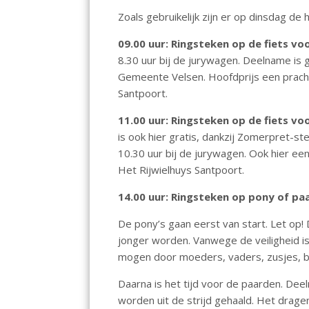
o
A
dI
Zoals gebruikelijk zijn er op dinsdag de
o
p
n
09.00 uur: Ringsteken op de fiets vo
k
p
8.30 uur bij de jurywagen. Deelname is 
Gemeente Velsen. Hoofdprijs een prach
Santpoort.
11.00 uur: Ringsteken op de fiets vo
is ook hier gratis, dankzij Zomerpret-
10.30 uur bij de jurywagen. Ook hier ee
Het Rijwielhuys Santpoort.
14.00 uur: Ringsteken op pony of pa
De pony’s gaan eerst van start. Let op!
jonger worden. Vanwege de veiligheid is
mogen door moeders, vaders, zusjes, b
Daarna is het tijd voor de paarden. Dee
worden uit de strijd gehaald. Het drage