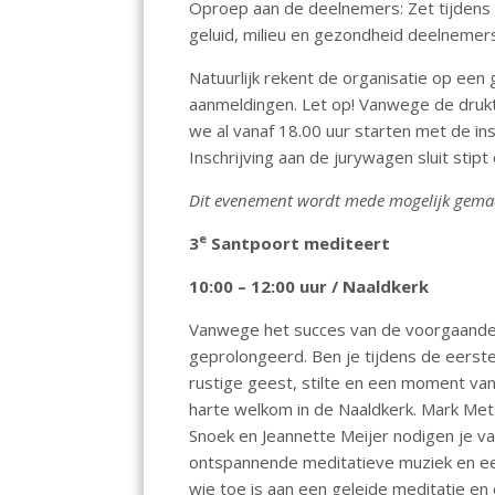
Oproep aan de deelnemers: Zet tijdens 
geluid, milieu en gezondheid deelnemer
Natuurlijk rekent de organisatie op een 
aanmeldingen. Let op! Vanwege de druk
we al vanaf 18.00 uur starten met de ins
Inschrijving aan de jurywagen sluit stip
Dit evenement wordt mede mogelijk gemaa
e
3
Santpoort mediteert
10:00 – 12:00 uur / Naaldkerk
Vanwege het succes van de voorgaande
geprolongeerd. Ben je tijdens de eerst
rustige geest, stilte en een moment va
harte welkom in de Naaldkerk. Mark Met
Snoek en Jeannette Meijer nodigen je va
ontspannende meditatieve muziek en ee
wie toe is aan een geleide meditatie e