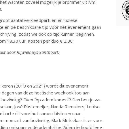
het wachten zoveel mogelijk je brommer uit ivm
s.
groot aantal verkleedpartijen en ludieke
te en de beschikbare tijd voor het evenement gaan
chrijving, zodat we ook op tijd kunnen beginnen.
t om 18.30 uur. Kosten per duo € 2,00.
kt door Rijwielhuys Santpoort.
 keren (2019 en 2021) wordt dit evenement
e dagen van deze hectische week ook toe aan
n bezinning? Even “op adem komen”? Dan ben je van
selaar, José Rustemeijer, Nanda Ramakers, Louise
n harte uit voor het samen luisteren naar
n moment van bezinning. Mark Metselaar is er voor
n diep ontspannende ademhaling. Adem je hoofd leeg