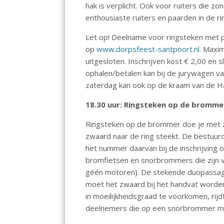
hak is verplicht. Ook voor ruiters die z
enthousiaste ruiters en paarden in de ri
Let op! Deelname voor ringsteken met po
op
www.dorpsfeest-santpoort.nl
. Maxi
uitgesloten. Inschrijven kost € 2,00 en
ophalen/betalen kan bij de jurywagen va
zaterdag kan ook op de kraam van de H
18.30 uur: Ringsteken op de bromme
Ringsteken op de brommer doe je met z
zwaard naar de ring steekt. De bestuur
het nummer daarvan bij de inschrijvin
bromfietsen en snorbrommers die zijn v
géén motoren). De stekende duopassagi
moet het zwaard bij het handvat worde
in moeilijkheidsgraad te voorkomen, rij
deelnemers die op een snorbrommer 