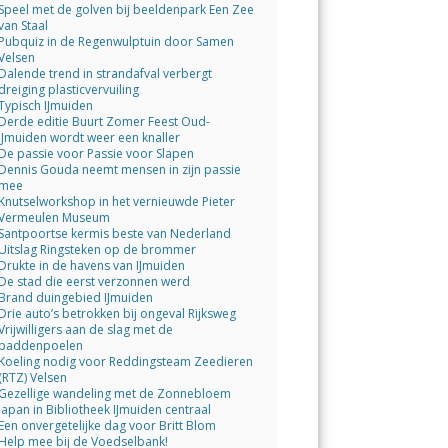
Speel met de golven bij beeldenpark Een Zee
van Staal
Pubquiz in de Regenwulptuin door Samen
Velsen
Dalende trend in strandafval verbergt
dreiging plasticvervuiling
Typisch IJmuiden
Derde editie Buurt Zomer Feest Oud-
IJmuiden wordt weer een knaller
De passie voor Passie voor Slapen
Dennis Gouda neemt mensen in zijn passie
mee
Knutselworkshop in het vernieuwde Pieter
Vermeulen Museum
Santpoortse kermis beste van Nederland
Uitslag Ringsteken op de brommer
Drukte in de havens van IJmuiden
De stad die eerst verzonnen werd
Brand duingebied IJmuiden
Drie auto’s betrokken bij ongeval Rijksweg
Vrijwilligers aan de slag met de
paddenpoelen
Koeling nodig voor Reddingsteam Zeedieren
(RTZ) Velsen
Gezellige wandeling met de Zonnebloem
Japan in Bibliotheek IJmuiden centraal
Een onvergetelijke dag voor Britt Blom
Help mee bij de Voedselbank!