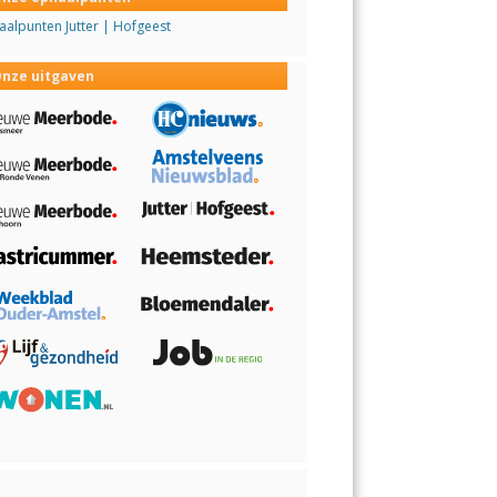
alpunten Jutter | Hofgeest
nze uitgaven