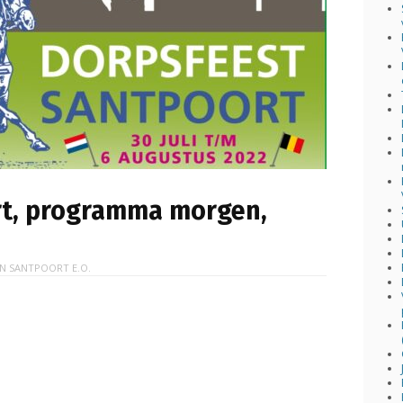
rt, programma morgen,
IN
SANTPOORT E.O.