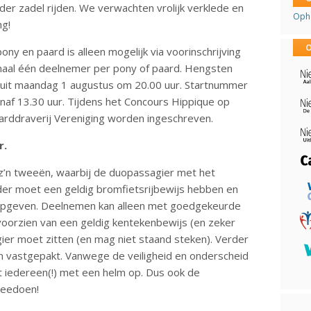
onder zadel rijden. We verwachten vrolijk verklede en
Opha
ng!
O
ny en paard is alleen mogelijk via voorinschrijving
maal één deelnemer per pony of paard. Hengsten
 sluit maandag 1 augustus om 20.00 uur. Startnummer
naf 13.30 uur. Tijdens het Concours Hippique op
arddraverij Vereniging worden ingeschreven.
r.
’n tweeën, waarbij de duopassagier met het
der moet een geldig bromfietsrijbewijs hebben en
g opgeven. Deelnemen kan alleen met goedgekeurde
oorzien van een geldig kentekenbewijs (en zeker
er moet zitten (en mag niet staand steken). Verder
n vastgepakt. Vanwege de veiligheid en onderscheid
dt iedereen(!) met een helm op. Dus ook de
meedoen!