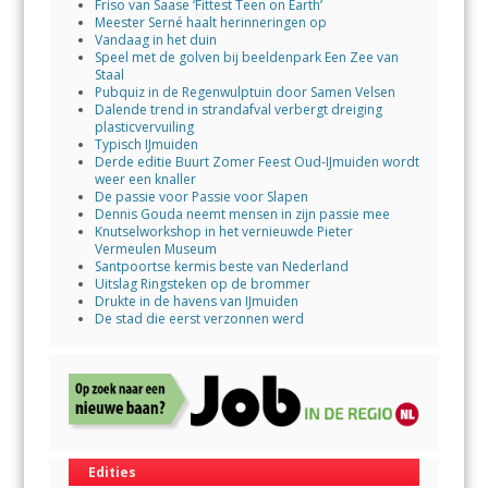
Friso van Saase ‘Fittest Teen on Earth’
Meester Serné haalt herinneringen op
Vandaag in het duin
Speel met de golven bij beeldenpark Een Zee van
Staal
Pubquiz in de Regenwulptuin door Samen Velsen
Dalende trend in strandafval verbergt dreiging
plasticvervuiling
Typisch IJmuiden
Derde editie Buurt Zomer Feest Oud-IJmuiden wordt
weer een knaller
De passie voor Passie voor Slapen
Dennis Gouda neemt mensen in zijn passie mee
Knutselworkshop in het vernieuwde Pieter
Vermeulen Museum
Santpoortse kermis beste van Nederland
Uitslag Ringsteken op de brommer
Drukte in de havens van IJmuiden
De stad die eerst verzonnen werd
Edities