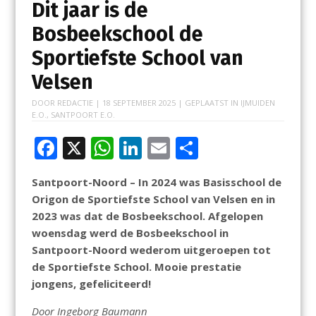
Dit jaar is de
Bosbeekschool de
Sportiefste School van
Velsen
DOOR
REDACTIE
|
18 SEPTEMBER 2025
| GEPLAATST IN
IJMUIDEN
E.O.
,
SANTPOORT E.O.
F
X
W
Li
E
D
ac
h
n
m
el
Santpoort-Noord – In 2024 was Basisschool de
e
at
k
ai
e
Origon de Sportiefste School van Velsen en in
b
s
e
l
n
2023 was dat de Bosbeekschool. Afgelopen
o
A
dI
woensdag werd de Bosbeekschool in
Santpoort-Noord wederom uitgeroepen tot
o
p
n
de Sportiefste School. Mooie prestatie
k
p
jongens, gefeliciteerd!
Door Ingeborg Baumann