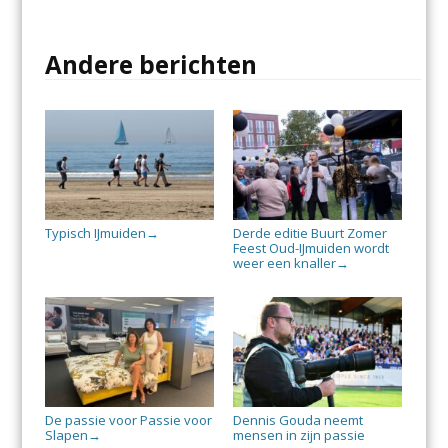
Andere berichten
Typisch IJmuiden
Derde editie Buurt Zomer
→
Feest Oud-IJmuiden wordt
weer een knaller
→
De passie voor Passie voor
Dennis Gouda neemt
Slapen
mensen in zijn passie
→