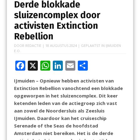
Derde blokkade
sluizencomplex door
activisten Extinction
Rebellion
DOOR
REDACTIE
|
18 AUGUSTUS 2024
| GEPLAATST IN
IJMUIDEN
E.O.
F
X
W
Li
E
D
ac
h
n
m
el
IJmuiden – Opnieuw hebben activisten van
e
at
k
ai
e
Extinction Rebellion vanochtend een blokkade
b
s
e
l
n
opgeworpen in het sluizencomplex. Dit keer
o
A
dI
ketenden leden van de actiegroep zich vast
aan zowel de Noordersluis als Zeesluis
o
p
n
IJmuiden. Daardoor kan het cruiseschip
k
p
Serenade of the Seas
de hoofdstad
Amsterdam niet bereiken. Het is de derde