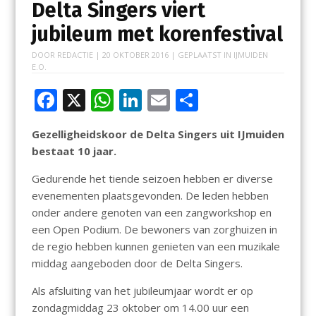
Delta Singers viert
jubileum met korenfestival
DOOR
REDACTIE
|
20 OKTOBER 2016
| GEPLAATST IN
IJMUIDEN
E.O.
F
X
W
Li
E
D
ac
h
n
m
el
Gezelligheidskoor de Delta Singers uit IJmuiden
e
at
k
ai
e
bestaat 10 jaar.
b
s
e
l
n
Gedurende het tiende seizoen hebben er diverse
o
A
dI
evenementen plaatsgevonden. De leden hebben
o
p
n
onder andere genoten van een zangworkshop en
k
p
een Open Podium. De bewoners van zorghuizen in
de regio hebben kunnen genieten van een muzikale
middag aangeboden door de Delta Singers.
Als afsluiting van het jubileumjaar wordt er op
zondagmiddag 23 oktober om 14.00 uur een