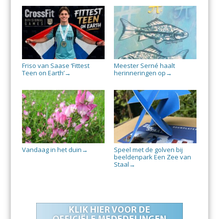
Friso van Saase ‘Fittest
Meester Serné haalt
Teen on Earth’
herinneringen op
→
→
Vandaag in het duin
Speel met de golven bij
→
beeldenpark Een Zee van
Staal
→