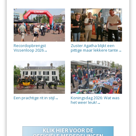
Recordopbrengst
Zuster Agatha blijkt een
Vissenloop 2026
pittige maar lekkere tante
→
→
Een prachtige rit in stijl
Koningsdag 2026: Wat was
→
het weer leuk!
→