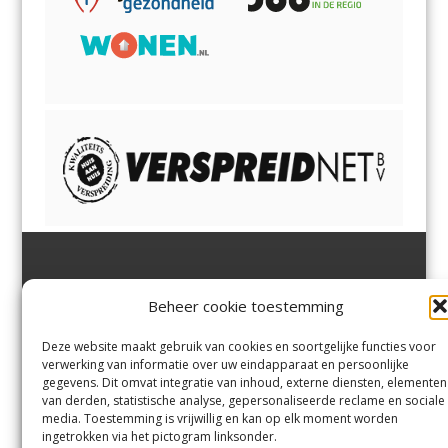
Jutter | Hofgeest
IJmuiden,
en
Velsen-Noord
Beheer cookie toestemming
Margadantstraat 34
Velserbroek
,
Velsen-Zuid,
1976 DN IJmuiden
Santpoort-Noord
,
Santpoort-
0255-533900
Zuid
,
Driehuis
en
Deze website maakt gebruik van cookies en soortgelijke functies voor
info@jutter.nl
of
info@hofgee
Spaarnwoude
.
verwerking van informatie over uw eindapparaat en persoonlijke
st.nl
gegevens. Dit omvat integratie van inhoud, externe diensten, elementen
van derden, statistische analyse, gepersonaliseerde reclame en sociale
media. Toestemming is vrijwillig en kan op elk moment worden
Contact
ingetrokken via het pictogram linksonder.