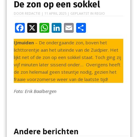
De zon op een sokkel
DOOR
REDACTIE
|
11 APRIL 2025
| GEPLAATST IN
REGIO
F
X
W
Li
E
D
ac
h
n
m
el
IJmuiden
– De ondergaande zon, boven het
e
at
k
ai
e
lichttorentje aan het uiteinde van de Zuidpier. Het
b
s
e
l
n
lijkt net of de zon op een sokkel staat. Toch ging zij
o
A
dI
vijf minuten later sissend onder… Overigens heeft
de zon helemaal geen steuntje nodig, gezien het
o
p
n
fraaie voorzomerse weer van de laatste tijd!
k
p
Foto: Erik Baalbergen
Andere berichten