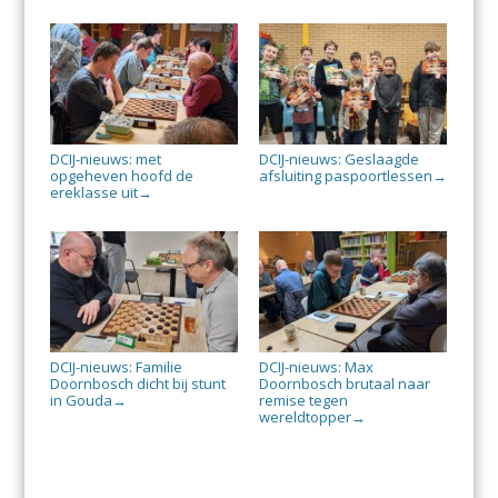
DCIJ-nieuws: met
DCIJ-nieuws: Geslaagde
opgeheven hoofd de
afsluiting paspoortlessen
→
ereklasse uit
→
DCIJ-nieuws: Familie
DCIJ-nieuws: Max
Doornbosch dicht bij stunt
Doornbosch brutaal naar
in Gouda
remise tegen
→
wereldtopper
→