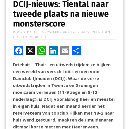
DCIJ-nieuws: Tiental naar
tweede plaats na nieuwe
monsterscore
DOOR
REDACTIE
|
6 NOVEMBER 2022
| GEPLAATST IN
IJMUIDEN
E.O.
,
SANTPOORT E.O.
F
X
W
Li
E
D
ac
h
n
m
el
Driehuis – Thuis- en uitwedstrijden: ze blijken
e
at
k
ai
e
een wereld van verschil dit seizoen voor
b
s
e
l
n
Damclub IJmuiden (DCIJ). Waar de verre
o
A
dI
uitwedstrijden in Twente en Groningen
moeizaam verliepen (11-9 zege en 8-12
o
p
n
nederlaag), is DCIJ vooralsnog heer en meester
k
p
in eigen huis. Nadat een maand eerder het
reserveteam van topclub Hijken met 18-2 naar
huis werd gestuurd, maakten de IJmuidenaren
ditmaal korte metten met Heerenveen.