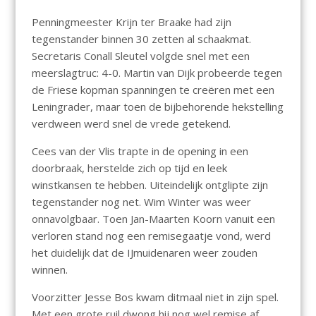
Penningmeester Krijn ter Braake had zijn
tegenstander binnen 30 zetten al schaakmat.
Secretaris Conall Sleutel volgde snel met een
meerslagtruc: 4-0. Martin van Dijk probeerde tegen
de Friese kopman spanningen te creëren met een
Leningrader, maar toen de bijbehorende hekstelling
verdween werd snel de vrede getekend.
Cees van der Vlis trapte in de opening in een
doorbraak, herstelde zich op tijd en leek
winstkansen te hebben. Uiteindelijk ontglipte zijn
tegenstander nog net. Wim Winter was weer
onnavolgbaar. Toen Jan-Maarten Koorn vanuit een
verloren stand nog een remisegaatje vond, werd
het duidelijk dat de IJmuidenaren weer zouden
winnen.
Voorzitter Jesse Bos kwam ditmaal niet in zijn spel.
Met een grote ruil dwong hij nog wel remise af.