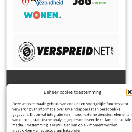
Jutter | Hofgeest
IJmuiden,
en
Velsen-Noord
Beheer cookie toestemming
Margadantstraat 34
Velserbroek
,
Velsen-Zuid,
1976 DN IJmuiden
Santpoort-Noord
,
Santpoort-
0255-533900
Zuid
,
Driehuis
en
Deze website maakt gebruik van cookies en soortgelijke functies voor
info@jutter.nl
of
info@hofgee
Spaarnwoude
.
verwerking van informatie over uw eindapparaat en persoonlijke
st.nl
gegevens. Dit omvat integratie van inhoud, externe diensten, elementen
van derden, statistische analyse, gepersonaliseerde reclame en sociale
media. Toestemming is vrijwillig en kan op elk moment worden
Contact
ingetrokken via het pictogram linksonder.