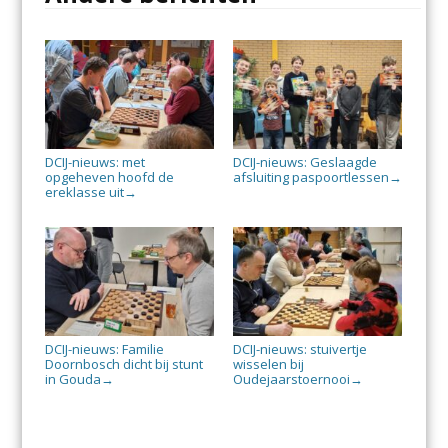
DCIJ-nieuws: met
DCIJ-nieuws: Geslaagde
opgeheven hoofd de
afsluiting paspoortlessen
→
ereklasse uit
→
DCIJ-nieuws: Familie
DCIJ-nieuws: stuivertje
Doornbosch dicht bij stunt
wisselen bij
in Gouda
Oudejaarstoernooi
→
→