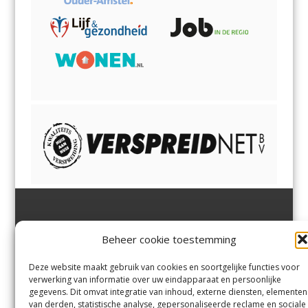
Jutter | Hofgeest
IJmuiden,
en
Velsen-Noord
Beheer cookie toestemming
Margadantstraat 34
Velserbroek
,
Velsen-Zuid,
1976 DN IJmuiden
Santpoort-Noord
,
Santpoort-
0255-533900
Zuid
,
Driehuis
en
Deze website maakt gebruik van cookies en soortgelijke functies voor
info@jutter.nl
of
info@hofgee
Spaarnwoude
.
verwerking van informatie over uw eindapparaat en persoonlijke
st.nl
gegevens. Dit omvat integratie van inhoud, externe diensten, elementen
van derden, statistische analyse, gepersonaliseerde reclame en sociale