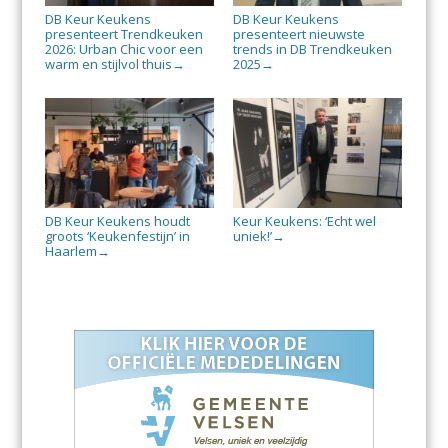
DB Keur Keukens
DB Keur Keukens
presenteert Trendkeuken
presenteert nieuwste
2026: Urban Chic voor een
trends in DB Trendkeuken
warm en stijlvol thuis
2025
→
→
DB Keur Keukens houdt
Keur Keukens: ‘Echt wel
groots ‘Keukenfestijn’ in
uniek!’
→
Haarlem
→