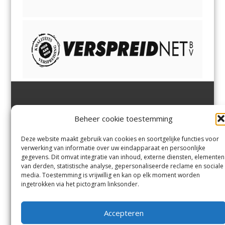
Jutter | Hofgeest
IJmuiden,
en
Velsen-Noord
Beheer cookie toestemming
Margadantstraat 34
Velserbroek
,
Velsen-Zuid,
1976 DN IJmuiden
Santpoort-Noord
,
Santpoort-
0255-533900
Zuid
,
Driehuis
en
Deze website maakt gebruik van cookies en soortgelijke functies voor
info@jutter.nl
of
info@hofgee
Spaarnwoude
.
verwerking van informatie over uw eindapparaat en persoonlijke
st.nl
gegevens. Dit omvat integratie van inhoud, externe diensten, elementen
van derden, statistische analyse, gepersonaliseerde reclame en sociale
media. Toestemming is vrijwillig en kan op elk moment worden
Contact
ingetrokken via het pictogram linksonder.
Andere uitgaven
Bezorgklacht
Ophaalpunten
Accepteren
Vacatures
Voorwaarden