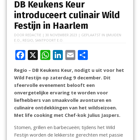
DB Keukens Keur
introduceert culinair Wild
Festijn in Haarlem
DOOR
REDACTIE
|
30 NOVEMBER 2023
| GEPLAATST IN
IJMUIDEN
E.O.
,
REGIO
,
SANTPOORT E.O.
F
X
W
Li
E
D
ac
h
n
m
el
Regio – DB Keukens Keur, nodigt u uit voor het
e
at
k
ai
e
Wild Festijn op zaterdag 9 december. Dit
b
s
e
l
n
sfeervolle evenement belooft een
o
A
dI
onvergetelijke ervaring te worden voor
liefhebbers van smaakvolle avonturen en
o
p
n
culinaire ontdekkingen van het wildseizoen.
k
p
Met life cooking met Chef-kok Julius Jaspers.
Stomen, grillen en barbecueën; tijdens het Wild
Festijn worden de lekkerste gerechten met passie