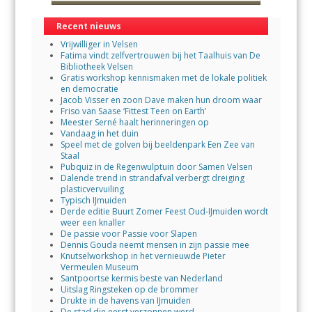
Recent nieuws
Vrijwilliger in Velsen
Fatima vindt zelfvertrouwen bij het Taalhuis van De
Bibliotheek Velsen
Gratis workshop kennismaken met de lokale politiek
en democratie
Jacob Visser en zoon Dave maken hun droom waar
Friso van Saase ‘Fittest Teen on Earth’
Meester Serné haalt herinneringen op
Vandaag in het duin
Speel met de golven bij beeldenpark Een Zee van
Staal
Pubquiz in de Regenwulptuin door Samen Velsen
Dalende trend in strandafval verbergt dreiging
plasticvervuiling
Typisch IJmuiden
Derde editie Buurt Zomer Feest Oud-IJmuiden wordt
weer een knaller
De passie voor Passie voor Slapen
Dennis Gouda neemt mensen in zijn passie mee
Knutselworkshop in het vernieuwde Pieter
Vermeulen Museum
Santpoortse kermis beste van Nederland
Uitslag Ringsteken op de brommer
Drukte in de havens van IJmuiden
De stad die eerst verzonnen werd