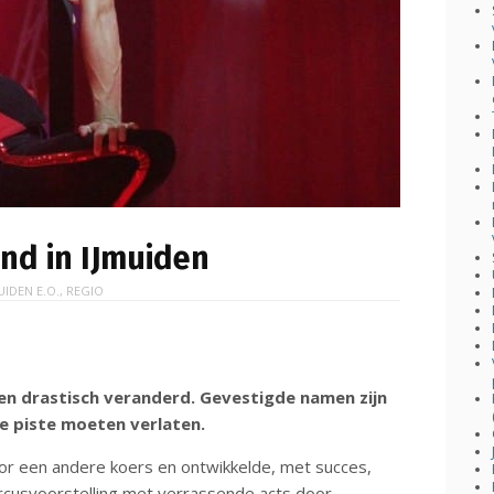
end in IJmuiden
UIDEN E.O.
,
REGIO
ren drastisch veranderd. Gevestigde namen zijn
e piste moeten verlaten.
oor een andere koers en ontwikkelde, met succes,
circusvoorstelling met verrassende acts door