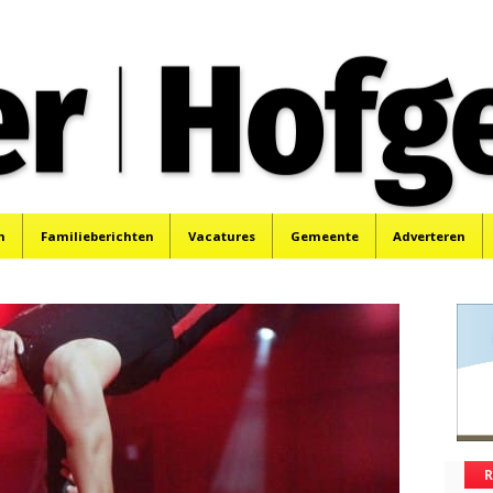
oek, Santpoort, Driehuis en Spaarnwoude.
n
Familieberichten
Vacatures
Gemeente
Adverteren
R