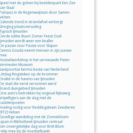
Speel met de golven bij beeldenpark Een Zee
van Staal
Pubquiz in de Regenwulptuin door Samen
Velsen
Dalende trend in strandafval verbergt
dreiging plasticvervuiling
Typisch IJmuiden
Derde editie Buurt Zomer Feest Oud-
IJmuiden wordt weer een knaller
De passie voor Passie voor Slapen
Dennis Gouda neemt mensen in zijn passie
mee
Knutselworkshop in het vernieuwde Pieter
Vermeulen Museum
Santpoortse kermis beste van Nederland
Uitslag Ringsteken op de brommer
Drukte in de havens van IJmuiden
De stad die eerst verzonnen werd
Brand duingebied IJmuiden
Drie auto’s betrokken bij ongeval Rijksweg
Vrijwilligers aan de slag met de
paddenpoelen
Koeling nodig voor Reddingsteam Zeedieren
(RTZ) Velsen
Gezellige wandeling met de Zonnebloem
Japan in Bibliotheek IJmuiden centraal
Een onvergetelijke dag voor Britt Blom
Help mee bij de Voedselbank!