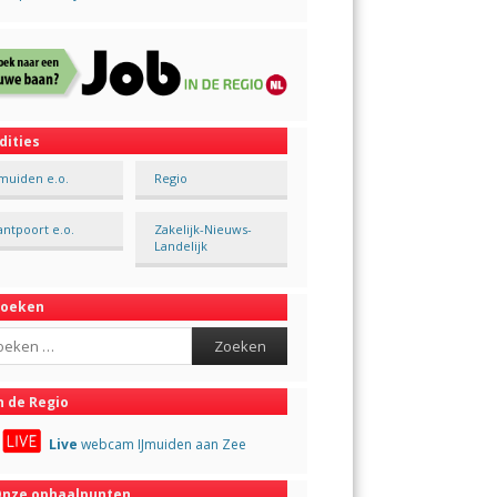
dities
Jmuiden e.o.
Regio
antpoort e.o.
Zakelijk-Nieuws-
Landelijk
Zoeken
ch
n de Regio
Live
webcam IJmuiden aan Zee
nze ophaalpunten