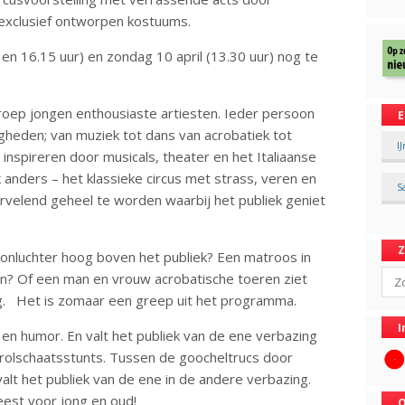
n exclusief ontworpen kostuums.
r en 16.15 uur) en zondag 10 april (13.30 uur) nog te
.
groep jongen enthousiaste artiesten. Ieder persoon
E
igheden; van muziek tot dans van acrobatiek tot
I
 inspireren door musicals, theater en het Italiaanse
 anders – het klassieke circus met strass, veren en
S
wervelend geheel te worden waarbij het publiek geniet
onluchter hoog boven het publiek? Een matroos in
Sear
en? Of een man en vrouw acrobatische toeren ziet
og. Het is zomaar een greep uit het programma.
I
e en humor. En valt het publiek van de ene verbazing
en rolschaatsstunts. Tussen de goocheltrucs door
alt het publiek van de ene in de andere verbazing.
eest voor jong en oud!
O