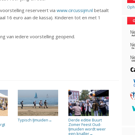
Opha
 voorstelling reserveert via
www.circussijm.nl
betaalt
aal 16 euro aan de kassa). Kinderen tot en met 1
O
ang van iedere voorstelling geopend.
Typisch IJmuiden
Derde editie Buurt
→
rgt
Zomer Feest Oud-
IJmuiden wordt weer
een knaller
→
→