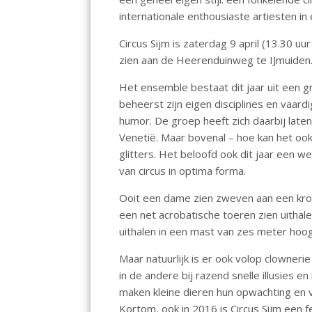
o
p
n
internationale enthousiaste artiesten i
k
p
Circus Sijm is zaterdag 9 april (13.30 uu
zien aan de Heerenduinweg te IJmuiden
Het ensemble bestaat dit jaar uit een 
beheerst zijn eigen disciplines en vaard
humor. De groep heeft zich daarbij laten
Venetië. Maar bovenal – hoe kan het ook
glitters. Het beloofd ook dit jaar een 
van circus in optima forma.
Ooit een dame zien zweven aan een kro
een net acrobatische toeren zien uithal
uithalen in een mast van zes meter ho
Maar natuurlijk is er ook volop clowneri
in de andere bij razend snelle illusies 
maken kleine dieren hun opwachting en v
Kortom, ook in 2016 is Circus Sijm een f