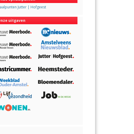
alpunten Jutter | Hofgeest
nze uitgaven