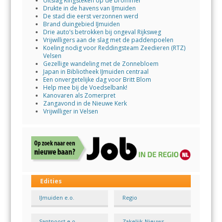
Uitslag Ringsteken op de brommer
Drukte in de havens van IJmuiden
De stad die eerst verzonnen werd
Brand duingebied IJmuiden
Drie auto’s betrokken bij ongeval Rijksweg
Vrijwilligers aan de slag met de paddenpoelen
Koeling nodig voor Reddingsteam Zeedieren (RTZ)
Velsen
Gezellige wandeling met de Zonnebloem
Japan in Bibliotheek IJmuiden centraal
Een onvergetelijke dag voor Britt Blom
Help mee bij de Voedselbank!
Kanovaren als Zomerpret
Zangavond in de Nieuwe Kerk
Vrijwilliger in Velsen
Edities
IJmuiden e.o.
Regio
Santpoort e.o.
Zakelijk-Nieuws-