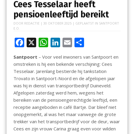
Cees Tesselaar heeft
pensioenleeftijd bereikt
DOOR
REDACTIE
|
30 OKTOBER 2025
| GEPLAATST IN
SANTPOORT
E.O.
F
X
W
Li
E
D
ac
h
n
m
el
Santpoort
– Voor veel inwoners van Santpoort en
e
at
k
ai
e
omstreken is hij een bekende verschijning: Cees
b
s
e
l
n
Tesselaar. Jarenlang bestierde hij tankstation
o
A
dI
Trovato in Santpoort-Noord en de afgelopen jaar
was hij in dienst van transportbedrijf Duineveld.
o
p
n
Afgelopen zaterdag werd hem, wegens het
k
p
bereiken van de pensioengerechtigde leeftijd, een
receptie aangeboden in café Bartje. Dar bleef niet
onopgemerkt, al was het maar vanwege de grote
trekker van het transportbedrijf voor de deur, waar
Cees en zijn vrouw Carina graag even voor wilden