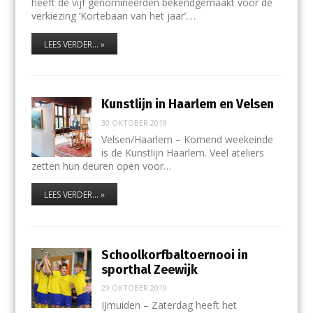
heeft de vijf genomineerden bekendgemaakt voor de
verkiezing ‘Kortebaan van het jaar’.…
LEES VERDER... »
Kunstlijn in Haarlem en Velsen
30 OKTOBER 2019
Velsen/Haarlem – Komend weekeinde
is de Kunstlijn Haarlem. Veel ateliers
zetten hun deuren open voor…
LEES VERDER... »
Schoolkorfbaltoernooi in
sporthal Zeewijk
29 OKTOBER 2019
IJmuiden – Zaterdag heeft het