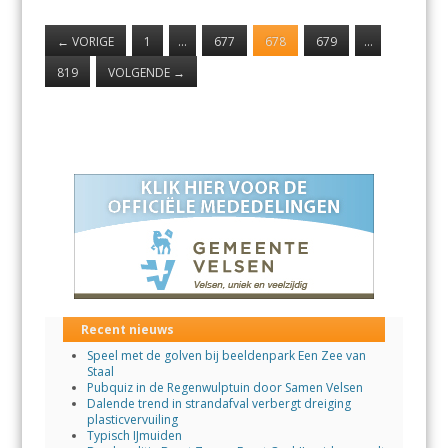
←
VORIGE
1
…
677
678
679
…
819
VOLGENDE
→
Recent nieuws
Speel met de golven bij beeldenpark Een Zee van
Staal
Pubquiz in de Regenwulptuin door Samen Velsen
Dalende trend in strandafval verbergt dreiging
plasticvervuiling
Typisch IJmuiden