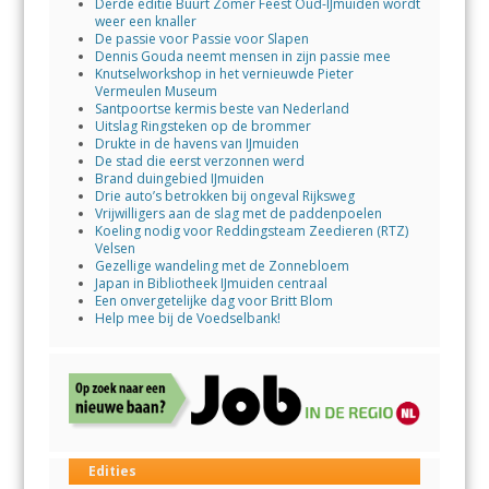
Derde editie Buurt Zomer Feest Oud-IJmuiden wordt
weer een knaller
De passie voor Passie voor Slapen
Dennis Gouda neemt mensen in zijn passie mee
Knutselworkshop in het vernieuwde Pieter
Vermeulen Museum
Santpoortse kermis beste van Nederland
Uitslag Ringsteken op de brommer
Drukte in de havens van IJmuiden
De stad die eerst verzonnen werd
Brand duingebied IJmuiden
Drie auto’s betrokken bij ongeval Rijksweg
Vrijwilligers aan de slag met de paddenpoelen
Koeling nodig voor Reddingsteam Zeedieren (RTZ)
Velsen
Gezellige wandeling met de Zonnebloem
Japan in Bibliotheek IJmuiden centraal
Een onvergetelijke dag voor Britt Blom
Help mee bij de Voedselbank!
Edities