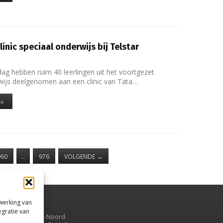
linic speciaal onderwijs bij Telstar
 hebben ruim 40 leerlingen uit het voortgezet
wijs deelgenomen aan een clinic van Tata…
 »
960
…
976
VOLGENDE
→
rwerking van
egratie van
uiden,
en
Velsen-Noord