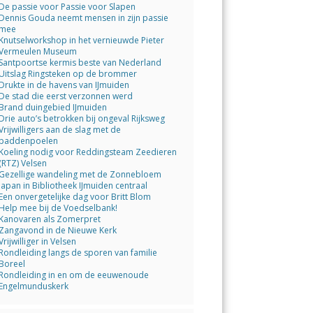
De passie voor Passie voor Slapen
Dennis Gouda neemt mensen in zijn passie
mee
Knutselworkshop in het vernieuwde Pieter
Vermeulen Museum
Santpoortse kermis beste van Nederland
Uitslag Ringsteken op de brommer
Drukte in de havens van IJmuiden
De stad die eerst verzonnen werd
Brand duingebied IJmuiden
Drie auto’s betrokken bij ongeval Rijksweg
Vrijwilligers aan de slag met de
paddenpoelen
Koeling nodig voor Reddingsteam Zeedieren
(RTZ) Velsen
Gezellige wandeling met de Zonnebloem
Japan in Bibliotheek IJmuiden centraal
Een onvergetelijke dag voor Britt Blom
Help mee bij de Voedselbank!
Kanovaren als Zomerpret
Zangavond in de Nieuwe Kerk
Vrijwilliger in Velsen
Rondleiding langs de sporen van familie
Boreel
Rondleiding in en om de eeuwenoude
Engelmunduskerk