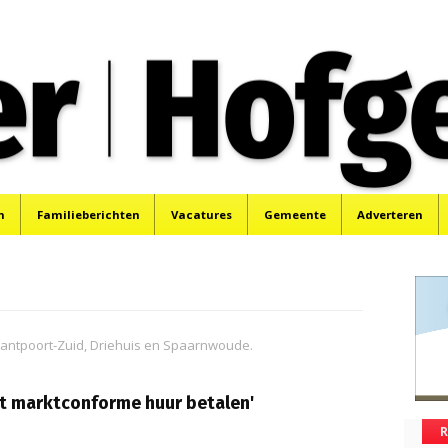
oek, Santpoort, Driehuis en Spaarnwoude.
n
Familieberichten
Vacatures
Gemeente
Adverteren
Santpoort-Zuid, Driehuis en Spaarnwoude.
at marktconforme huur betalen'
R