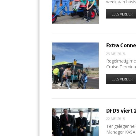
week aan basi
LEES VERDER...
Extra Conne
23 MEI 2015
Regelmatig mer
Cruise Termina
LEES VERDER...
DFDS viert 
22 MEI 2015
Ter gelegenhei
Manager KVSA 