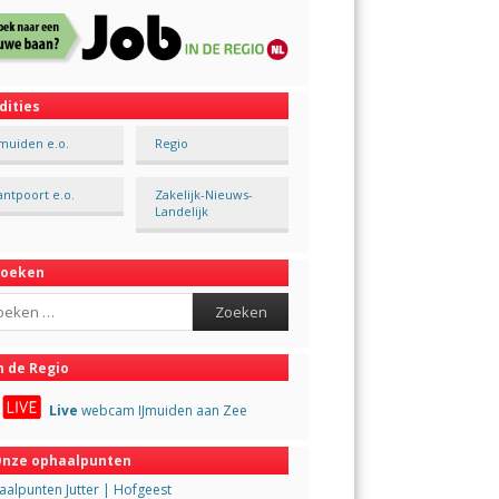
dities
Jmuiden e.o.
Regio
antpoort e.o.
Zakelijk-Nieuws-
Landelijk
Zoeken
ch
n de Regio
Live
webcam IJmuiden aan Zee
nze ophaalpunten
alpunten Jutter | Hofgeest