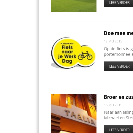
LEES VERDER...
Doe mee met
18 MEI 2015
Op de fiets is 
portemonnee 
LEES VERDER...
Broer en zu
15 MEI 2015
Naar aanleidin
Michael en Ste
LEES VERDER...