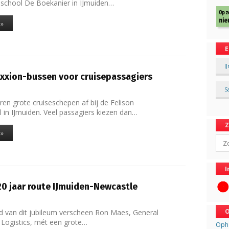
sschool De Boekanier in IJmuiden…
 »
E
I
xxion-bussen voor cruisepassagiers
S
en grote cruiseschepen af bij de Felison
l in IJmuiden. Veel passagiers kiezen dan…
 »
Sear
I
20 jaar route IJmuiden-Newcastle
O
d van dit jubileum verscheen Ron Maes, General
Logistics, mét een grote…
Opha