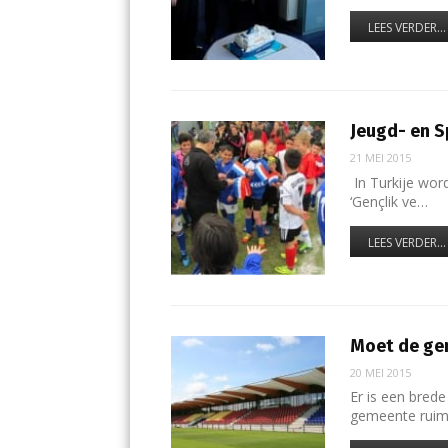
LEES VERDER...
Jeugd- en 
21 MEI 2015
In Turkije word
‘Gençlik ve…
LEES VERDER...
Moet de gem
20 MEI 2015
Er is een bred
gemeente rui