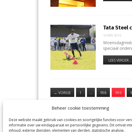
Tata Steel c
14 MEI 2015
Woensdagmiddag
speciaal onder
LEES VERDER...
←
VORIGE
1
…
958
959
Beheer cookie toestemming
Deze website maakt gebruik van cookies en soortgelijke functies voor ve
informatie over uw eindapparaat en persoonlijke gegevens. Dit omvat int
Jutter | Hofgeest
IJm
inhoud, externe diensten, elementen van derden, statistische analyse,