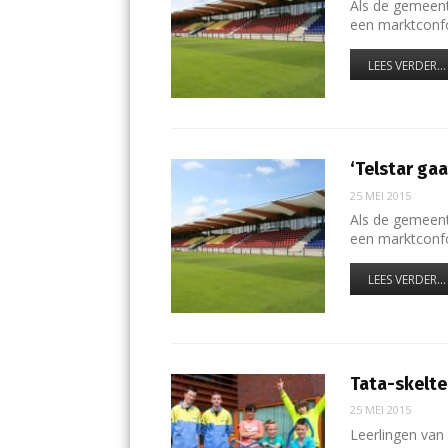
Als de gemeent
een marktconf
LEES VERDER...
‘Telstar ga
25 MEI 2015
Als de gemeent
een marktconf
LEES VERDER...
Tata-skelte
25 MEI 2015
Leerlingen van