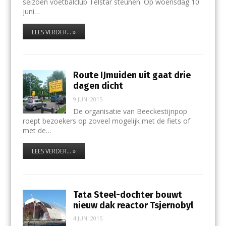
seizoen voetbalclub Telstar steunen. Op woensdag 10
juni…
LEES VERDER... »
Route IJmuiden uit gaat drie
dagen dicht
9 JUNI 2015
De organisatie van Beeckestijnpop
roept bezoekers op zoveel mogelijk met de fiets of
met de…
LEES VERDER... »
Tata Steel-dochter bouwt
nieuw dak reactor Tsjernobyl
4 JUNI 2015