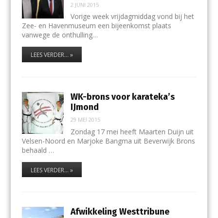
2 JUNI 2015
Vorige week vrijdagmiddag vond bij het
Zee- en Havenmuseum een bijeenkomst plaats
vanwege de onthulling…
LEES VERDER... »
WK-brons voor karateka’s
IJmond
29 MEI 2015
Zondag 17 mei heeft Maarten Duijn uit
Velsen-Noord en Marjoke Bangma uit Beverwijk Brons
behaald …
LEES VERDER... »
Afwikkeling Westtribune