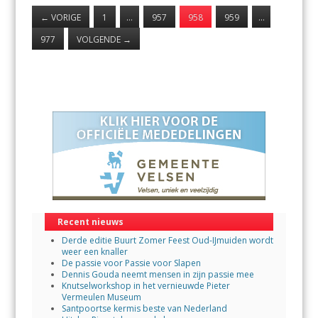
←
VORIGE
1
…
957
958
959
…
977
VOLGENDE
→
Recent nieuws
Derde editie Buurt Zomer Feest Oud-IJmuiden wordt
weer een knaller
De passie voor Passie voor Slapen
Dennis Gouda neemt mensen in zijn passie mee
Knutselworkshop in het vernieuwde Pieter
Vermeulen Museum
Santpoortse kermis beste van Nederland