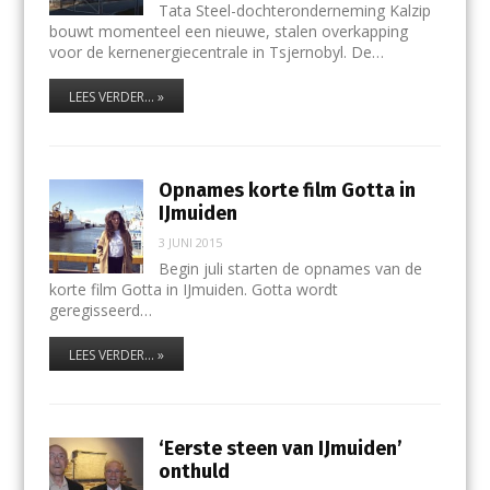
Tata Steel-dochteronderneming Kalzip
bouwt momenteel een nieuwe, stalen overkapping
voor de kernenergiecentrale in Tsjernobyl. De…
LEES VERDER... »
Opnames korte film Gotta in
IJmuiden
3 JUNI 2015
Begin juli starten de opnames van de
korte film Gotta in IJmuiden. Gotta wordt
geregisseerd…
LEES VERDER... »
‘Eerste steen van IJmuiden’
onthuld