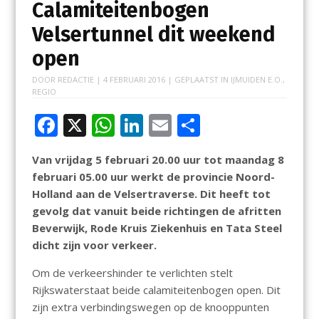
Calamiteitenbogen
Velsertunnel dit weekend
open
DOOR
REDACTIE
|
4 FEBRUARI 2016
| GEPLAATST IN
IJMUIDEN E.O.
,
REGIO
F
X
W
Li
E
D
ac
h
n
m
el
Van vrijdag 5 februari 20.00 uur tot maandag 8
e
at
k
ai
e
februari 05.00 uur werkt de provincie Noord-
b
s
e
l
n
Holland aan de Velsertraverse. Dit heeft tot
o
A
dI
gevolg dat vanuit beide richtingen de afritten
Beverwijk, Rode Kruis Ziekenhuis en Tata Steel
o
p
n
dicht zijn voor verkeer.
k
p
Om de verkeershinder te verlichten stelt
Rijkswaterstaat beide calamiteitenbogen open. Dit
zijn extra verbindingswegen op de knooppunten