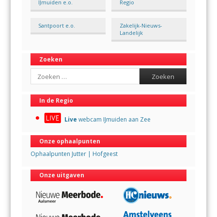
IJmuiden e.o.
Regio
Santpoort e.o.
Zakelijk-Nieuws-
Landelijk
Zoeken
Search
In de Regio
Live
webcam IJmuiden aan Zee
Onze ophaalpunten
Ophaalpunten Jutter | Hofgeest
Onze uitgaven