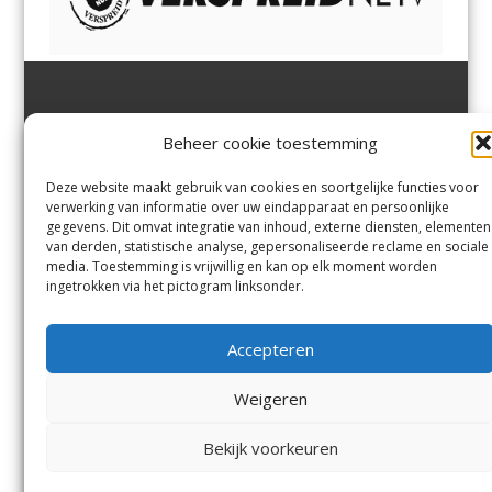
Jutter | Hofgeest
IJmuiden,
en
Velsen-Noord
Beheer cookie toestemming
Margadantstraat 34
Velserbroek
,
Velsen-Zuid,
1976 DN IJmuiden
Santpoort-Noord
,
Santpoort-
0255-533900
Zuid
,
Driehuis
en
Deze website maakt gebruik van cookies en soortgelijke functies voor
info@jutter.nl
of
info@hofgee
Spaarnwoude
.
verwerking van informatie over uw eindapparaat en persoonlijke
st.nl
gegevens. Dit omvat integratie van inhoud, externe diensten, elementen
van derden, statistische analyse, gepersonaliseerde reclame en sociale
media. Toestemming is vrijwillig en kan op elk moment worden
Contact
ingetrokken via het pictogram linksonder.
Andere uitgaven
Bezorgklacht
Ophaalpunten
Accepteren
Vacatures
Voorwaarden
Privacyverklaring
Weigeren
Bekijk voorkeuren
© Kennemerland Pers B.V.
Menu