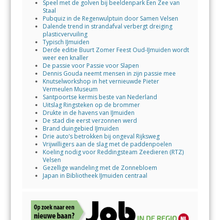
Speel met de golven bij beeldenpark Een Zee van
Staal
Pubquiz in de Regenwulptuin door Samen Velsen
Dalende trend in strandafval verbergt dreiging
plasticvervuiling
Typisch IJmuiden
Derde editie Buurt Zomer Feest Oud-IJmuiden wordt
weer een knaller
De passie voor Passie voor Slapen
Dennis Gouda neemt mensen in zijn passie mee
Knutselworkshop in het vernieuwde Pieter
Vermeulen Museum
Santpoortse kermis beste van Nederland
Uitslag Ringsteken op de brommer
Drukte in de havens van IJmuiden
De stad die eerst verzonnen werd
Brand duingebied IJmuiden
Drie auto’s betrokken bij ongeval Rijksweg
Vrijwilligers aan de slag met de paddenpoelen
Koeling nodig voor Reddingsteam Zeedieren (RTZ)
Velsen
Gezellige wandeling met de Zonnebloem
Japan in Bibliotheek IJmuiden centraal