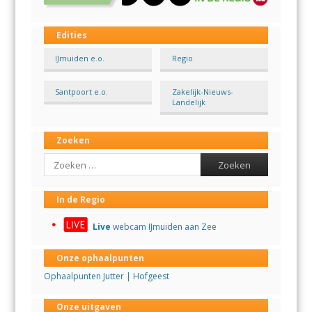
Edities
IJmuiden e.o.
Regio
Santpoort e.o.
Zakelijk-Nieuws-
Landelijk
Zoeken
Search
In de Regio
Live
webcam IJmuiden aan Zee
Onze ophaalpunten
Ophaalpunten Jutter | Hofgeest
Onze uitgaven