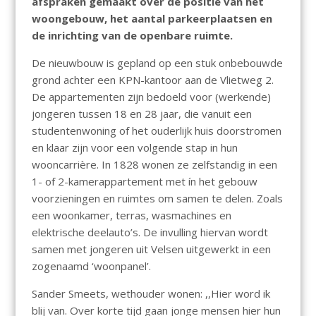
afspraken gemaakt over de positie van het
woongebouw, het aantal parkeerplaatsen en
de inrichting van de openbare ruimte.
De nieuwbouw is gepland op een stuk onbebouwde
grond achter een KPN-kantoor aan de Vlietweg 2.
De appartementen zijn bedoeld voor (werkende)
jongeren tussen 18 en 28 jaar, die vanuit een
studentenwoning of het ouderlijk huis doorstromen
en klaar zijn voor een volgende stap in hun
wooncarrière. In 1828 wonen ze zelfstandig in een
1- of 2-kamerappartement met ín het gebouw
voorzieningen en ruimtes om samen te delen. Zoals
een woonkamer, terras, wasmachines en
elektrische deelauto’s. De invulling hiervan wordt
samen met jongeren uit Velsen uitgewerkt in een
zogenaamd ‘woonpanel’.
Sander Smeets, wethouder wonen: ,,Hier word ik
blij van. Over korte tijd gaan jonge mensen hier hun