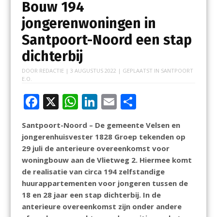
Bouw 194
jongerenwoningen in
Santpoort-Noord een stap
dichterbij
DOOR
REDACTIE
|
3 AUGUSTUS 2022
| GEPLAATST IN
SANTPOORT
E.O.
F
X
W
Li
E
D
ac
h
n
m
el
Santpoort-Noord – De gemeente Velsen en
e
at
k
ai
e
jongerenhuisvester 1828 Groep tekenden op
b
s
e
l
n
29 juli de anterieure overeenkomst voor
o
A
dI
woningbouw aan de Vlietweg 2. Hiermee komt
de realisatie van circa 194 zelfstandige
o
p
n
huurappartementen voor jongeren tussen de
k
p
18 en 28 jaar een stap dichterbij. In de
anterieure overeenkomst zijn onder andere