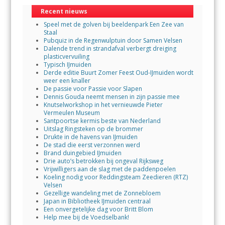
Recent nieuws
Speel met de golven bij beeldenpark Een Zee van
Staal
Pubquiz in de Regenwulptuin door Samen Velsen
Dalende trend in strandafval verbergt dreiging
plasticvervuiling
Typisch IJmuiden
Derde editie Buurt Zomer Feest Oud-IJmuiden wordt
weer een knaller
De passie voor Passie voor Slapen
Dennis Gouda neemt mensen in zijn passie mee
Knutselworkshop in het vernieuwde Pieter
Vermeulen Museum
Santpoortse kermis beste van Nederland
Uitslag Ringsteken op de brommer
Drukte in de havens van IJmuiden
De stad die eerst verzonnen werd
Brand duingebied IJmuiden
Drie auto’s betrokken bij ongeval Rijksweg
Vrijwilligers aan de slag met de paddenpoelen
Koeling nodig voor Reddingsteam Zeedieren (RTZ)
Velsen
Gezellige wandeling met de Zonnebloem
Japan in Bibliotheek IJmuiden centraal
Een onvergetelijke dag voor Britt Blom
Help mee bij de Voedselbank!