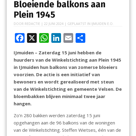
Bloeiende balkons aan
Plein 1945
DOOR
REDACTIE
|
22 JUNI 2024
| GEPLAATST IN
IJMUIDEN E.O.
F
X
W
Li
E
D
ac
h
n
m
el
IJmuiden – Zaterdag 15 juni hebben de
e
at
k
ai
e
huurders van de Winkelstichting aan Plein 1945
b
s
e
l
n
in IJmuiden hun balkons van zomerse bloeiers
o
A
dI
voorzien. De actie is een initiatief van
bewoners en wordt gerealiseerd met steun
o
p
n
van de Winkelstichting en gemeente Velsen. De
k
p
bloembakken blijven minimaal twee jaar
hangen.
Zo’n 280 bakken werden zaterdag 15 juni
opgehangen aan de 96 balkons van de woningen
van de Winkelstichting. Steffen Wietses, één van de