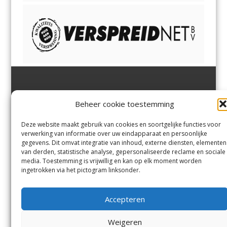
Jutter | Hofgeest
IJmuiden,
en
Velsen-Noord
Beheer cookie toestemming
Margadantstraat 34
Velserbroek
,
Velsen-Zuid,
1976 DN IJmuiden
Santpoort-Noord
,
Santpoort-
0255-533900
Zuid
,
Driehuis
en
Deze website maakt gebruik van cookies en soortgelijke functies voor
info@jutter.nl
of
info@hofgee
Spaarnwoude
.
verwerking van informatie over uw eindapparaat en persoonlijke
st.nl
gegevens. Dit omvat integratie van inhoud, externe diensten, elementen
van derden, statistische analyse, gepersonaliseerde reclame en sociale
media. Toestemming is vrijwillig en kan op elk moment worden
Contact
ingetrokken via het pictogram linksonder.
Andere uitgaven
Bezorgklacht
Ophaalpunten
Accepteren
Vacatures
Voorwaarden
Privacyverklaring
Weigeren