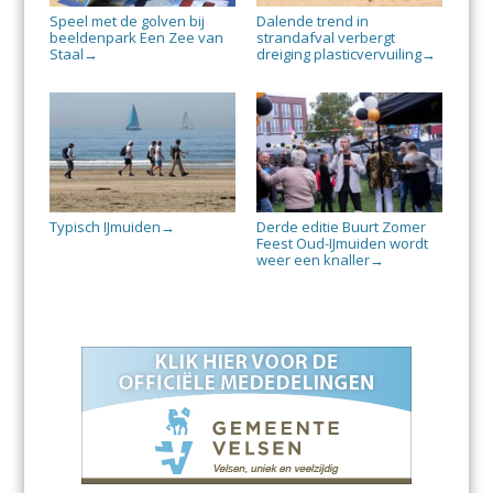
Speel met de golven bij
Dalende trend in
beeldenpark Een Zee van
strandafval verbergt
Staal
dreiging plasticvervuiling
→
→
Typisch IJmuiden
Derde editie Buurt Zomer
→
Feest Oud-IJmuiden wordt
weer een knaller
→