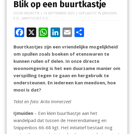
Blik op een buurtkastje
DOOR
REDACTIE
|
14 SEPTEMBER 2025
| GEPLAATST IN
IJMUIDEN
E.O.
,
SANTPOORT E.O.
F
X
W
Li
E
D
ac
h
n
m
el
Buurtkastjes zijn een vriendelijke mogelijkheid
e
at
k
ai
e
om spullen zoals boeken of etenswaren te
b
s
e
l
n
kunnen ruilen of delen. In onze directe
o
A
dI
woonomgeving is het een duurzame manier om
verspilling tegen te gaan en hergebruik te
o
p
n
ondersteunen. En iedereen kan meedoen, hoe
k
p
mooi is dat?
Tekst en foto: Arita Immerzeel
IJmuiden
– Een klein buurtkastje aan het
wandelpad dat tussen de Heerenduinweg en
Snippenbos 66-68 ligt. Het initiatief bestaat nog