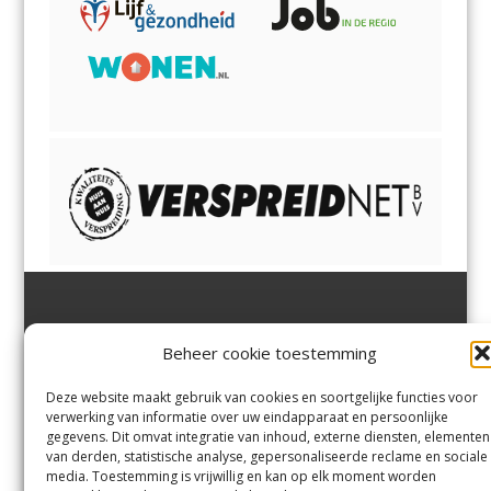
Jutter | Hofgeest
IJmuiden,
en
Velsen-Noord
Beheer cookie toestemming
Margadantstraat 34
Velserbroek
,
Velsen-Zuid,
1976 DN IJmuiden
Santpoort-Noord
,
Santpoort-
0255-533900
Zuid
,
Driehuis
en
Deze website maakt gebruik van cookies en soortgelijke functies voor
info@jutter.nl
of
info@hofgee
Spaarnwoude
.
verwerking van informatie over uw eindapparaat en persoonlijke
st.nl
gegevens. Dit omvat integratie van inhoud, externe diensten, elementen
van derden, statistische analyse, gepersonaliseerde reclame en sociale
media. Toestemming is vrijwillig en kan op elk moment worden