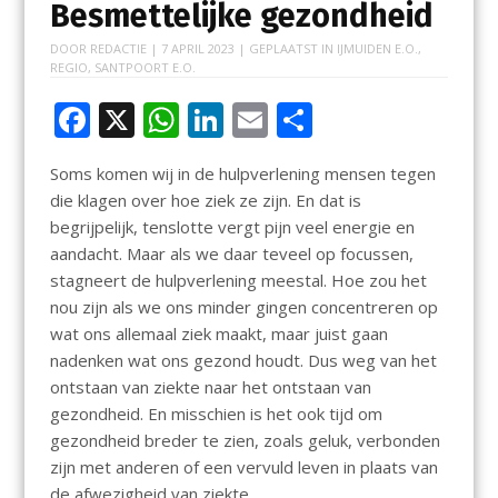
Besmettelijke gezondheid
DOOR
REDACTIE
|
7 APRIL 2023
| GEPLAATST IN
IJMUIDEN E.O.
,
REGIO
,
SANTPOORT E.O.
F
X
W
Li
E
D
ac
h
n
m
el
Soms komen wij in de hulpverlening mensen tegen
e
at
k
ai
e
die klagen over hoe ziek ze zijn. En dat is
b
s
e
l
n
begrijpelijk, tenslotte vergt pijn veel energie en
o
A
dI
aandacht. Maar als we daar teveel op focussen,
stagneert de hulpverlening meestal. Hoe zou het
o
p
n
nou zijn als we ons minder gingen concentreren op
k
p
wat ons allemaal ziek maakt, maar juist gaan
nadenken wat ons gezond houdt. Dus weg van het
ontstaan van ziekte naar het ontstaan van
gezondheid. En misschien is het ook tijd om
gezondheid breder te zien, zoals geluk, verbonden
zijn met anderen of een vervuld leven in plaats van
de afwezigheid van ziekte.