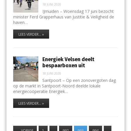
18 JUNI 2020
IJmuiden – Woensdag 17 juni bezocht
minister Ferd Grapperhaus van Justitie & Veiligheid de
haven…
LEES VERDER... »
Energiek Velsen deelt
bespaarboxen uit
18 JUNI 2020
Santpoort – Op een zonovergoten dag
op de markt in Santpoort-Noord deelde lokale
energiecoöperatie Energiek…
LEES VERDER... »
←
VORIGE
1
…
992
993
994
…