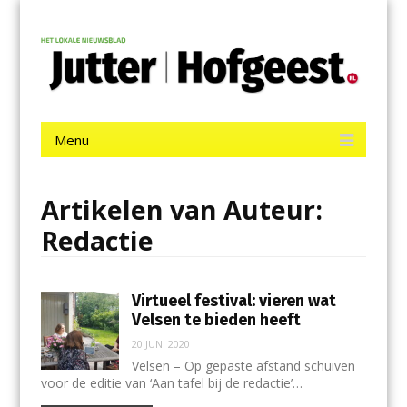
Menu
Skip
Jutter | Hofgeest
to
content
Het laatste nieuws uit IJmuiden, Velsen, Velserbroek, Santpoort,
Driehuis en Spaarnwoude.
Menu
Skip
to
content
Artikelen van Auteur:
Redactie
Virtueel festival: vieren wat
Velsen te bieden heeft
20 JUNI 2020
Velsen – Op gepaste afstand schuiven
voor de editie van ‘Aan tafel bij de redactie’…