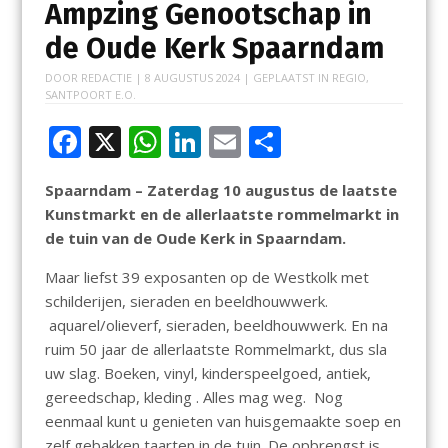
Ampzing Genootschap in
de Oude Kerk Spaarndam
DOOR
REDACTIE
|
8 AUGUSTUS 2024
| GEPLAATST IN
REGIO
,
SANTPOORT E.O.
F
X
W
Li
E
D
ac
h
n
m
el
Spaarndam – Zaterdag 10 augustus de laatste
e
at
k
ai
e
Kunstmarkt en de allerlaatste rommelmarkt in
b
s
e
l
n
de tuin van de Oude Kerk in Spaarndam.
o
A
dI
Maar liefst 39 exposanten op de Westkolk met
o
p
n
schilderijen, sieraden en beeldhouwwerk.
k
p
aquarel/olieverf, sieraden, beeldhouwwerk. En na
ruim 50 jaar de allerlaatste Rommelmarkt, dus sla
uw slag. Boeken, vinyl, kinderspeelgoed, antiek,
gereedschap, kleding . Alles mag weg. Nog
eenmaal kunt u genieten van huisgemaakte soep en
zelf gebakken taarten in de tuin. De opbrengst is