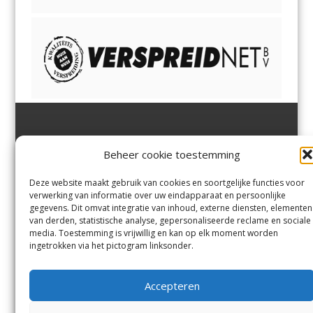
Jutter | Hofgeest
IJmuiden,
en
Velsen-Noord
Beheer cookie toestemming
Margadantstraat 34
Velserbroek
,
Velsen-Zuid,
1976 DN IJmuiden
Santpoort-Noord
,
Santpoort-
0255-533900
Zuid
,
Driehuis
en
Deze website maakt gebruik van cookies en soortgelijke functies voor
info@jutter.nl
of
info@hofgee
Spaarnwoude
.
verwerking van informatie over uw eindapparaat en persoonlijke
st.nl
gegevens. Dit omvat integratie van inhoud, externe diensten, elementen
van derden, statistische analyse, gepersonaliseerde reclame en sociale
media. Toestemming is vrijwillig en kan op elk moment worden
Contact
ingetrokken via het pictogram linksonder.
Andere uitgaven
Bezorgklacht
Ophaalpunten
Accepteren
Vacatures
Voorwaarden
Privacyverklaring