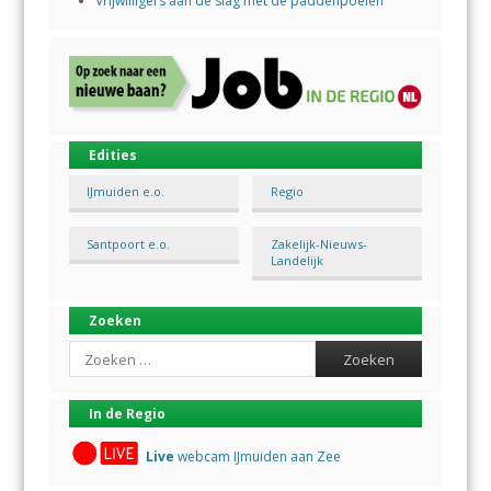
Vrijwilligers aan de slag met de paddenpoelen
Edities
IJmuiden e.o.
Regio
Santpoort e.o.
Zakelijk-Nieuws-
Landelijk
Zoeken
Search
In de Regio
Live
webcam IJmuiden aan Zee