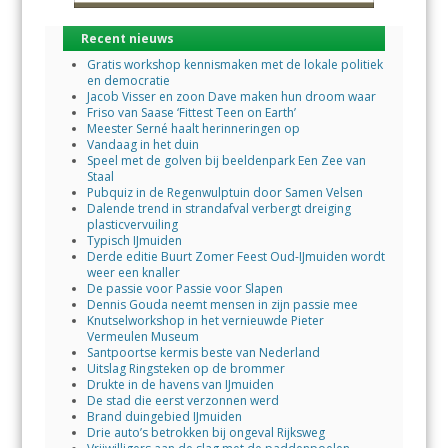
Recent nieuws
Gratis workshop kennismaken met de lokale politiek
en democratie
Jacob Visser en zoon Dave maken hun droom waar
Friso van Saase ‘Fittest Teen on Earth’
Meester Serné haalt herinneringen op
Vandaag in het duin
Speel met de golven bij beeldenpark Een Zee van
Staal
Pubquiz in de Regenwulptuin door Samen Velsen
Dalende trend in strandafval verbergt dreiging
plasticvervuiling
Typisch IJmuiden
Derde editie Buurt Zomer Feest Oud-IJmuiden wordt
weer een knaller
De passie voor Passie voor Slapen
Dennis Gouda neemt mensen in zijn passie mee
Knutselworkshop in het vernieuwde Pieter
Vermeulen Museum
Santpoortse kermis beste van Nederland
Uitslag Ringsteken op de brommer
Drukte in de havens van IJmuiden
De stad die eerst verzonnen werd
Brand duingebied IJmuiden
Drie auto’s betrokken bij ongeval Rijksweg