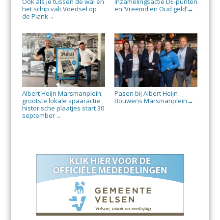
Ook als je tussen de wal en
Inzamelingsactie DE-punten
het schip valt Voedsel op
en ‘Vreemd en Oud geld’
→
de Plank
→
Albert Heijn Marsmanplein:
Pasen bij Albert Heijn
grootste lokale spaaractie
Bouwens Marsmanplein
→
historische plaatjes start 30
september
→