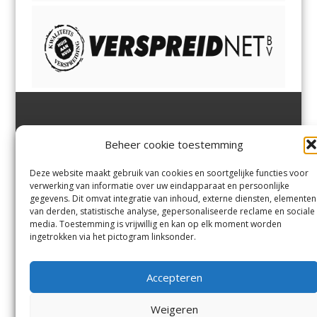
Jutter | Hofgeest
IJmuiden,
en
Velsen-Noord
Beheer cookie toestemming
Margadantstraat 34
Velserbroek
,
Velsen-Zuid,
1976 DN IJmuiden
Santpoort-Noord
,
Santpoort-
0255-533900
Zuid
,
Driehuis
en
Deze website maakt gebruik van cookies en soortgelijke functies voor
info@jutter.nl
of
info@hofgee
Spaarnwoude
.
verwerking van informatie over uw eindapparaat en persoonlijke
st.nl
gegevens. Dit omvat integratie van inhoud, externe diensten, elementen
van derden, statistische analyse, gepersonaliseerde reclame en sociale
media. Toestemming is vrijwillig en kan op elk moment worden
Contact
ingetrokken via het pictogram linksonder.
Andere uitgaven
Bezorgklacht
Ophaalpunten
Accepteren
Vacatures
Voorwaarden
Privacyverklaring
Weigeren