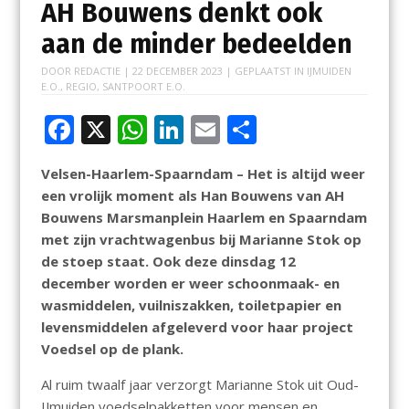
AH Bouwens denkt ook
aan de minder bedeelden
DOOR
REDACTIE
|
22 DECEMBER 2023
| GEPLAATST IN
IJMUIDEN
E.O.
,
REGIO
,
SANTPOORT E.O.
F
X
W
Li
E
D
ac
h
n
m
el
Velsen-Haarlem-Spaarndam – Het is altijd weer
e
at
k
ai
e
een vrolijk moment als Han Bouwens van AH
b
s
e
l
n
Bouwens Marsmanplein Haarlem en Spaarndam
o
A
dI
met zijn vrachtwagenbus bij Marianne Stok op
de stoep staat. Ook deze dinsdag 12
o
p
n
december worden er weer schoonmaak- en
k
p
wasmiddelen, vuilniszakken, toiletpapier en
levensmiddelen afgeleverd voor haar project
Voedsel op de plank.
Al ruim twaalf jaar verzorgt Marianne Stok uit Oud-
IJmuiden voedselpakketten voor mensen en