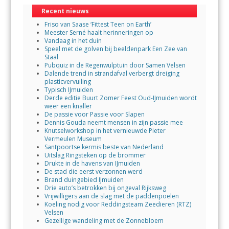
Recent nieuws
Friso van Saase ‘Fittest Teen on Earth’
Meester Serné haalt herinneringen op
Vandaag in het duin
Speel met de golven bij beeldenpark Een Zee van
Staal
Pubquiz in de Regenwulptuin door Samen Velsen
Dalende trend in strandafval verbergt dreiging
plasticvervuiling
Typisch IJmuiden
Derde editie Buurt Zomer Feest Oud-IJmuiden wordt
weer een knaller
De passie voor Passie voor Slapen
Dennis Gouda neemt mensen in zijn passie mee
Knutselworkshop in het vernieuwde Pieter
Vermeulen Museum
Santpoortse kermis beste van Nederland
Uitslag Ringsteken op de brommer
Drukte in de havens van IJmuiden
De stad die eerst verzonnen werd
Brand duingebied IJmuiden
Drie auto’s betrokken bij ongeval Rijksweg
Vrijwilligers aan de slag met de paddenpoelen
Koeling nodig voor Reddingsteam Zeedieren (RTZ)
Velsen
Gezellige wandeling met de Zonnebloem