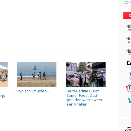
Opha
O
Typisch IJmuiden
Derde editie Buurt
→
rgt
Zomer Feest Oud-
IJmuiden wordt weer
een knaller
→
→