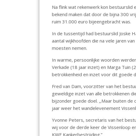
o
p
n
Na flink wat rekenwerk kon bestuurslid 
k
p
bekend maken dat door de bijna 300 vri
ruim 31.000 euro bijeengebracht was.
In de tussentijd had bestuurslid Joske
aantal wijkhoofden die na vele jaren va
moesten nemen.
In warme, persoonlijke woorden werden 
Verkade (18 jaar inzet) en Marga Tuin (
betrokkenheid en inzet voor dit goede d
Fred van Dam, voorzitter van het bestuur
geweldige inzet van alle betrokkenen die 
bijzonder goede doel. ,,Maar buiten de
jaar weer het wandelevenement Vissenl
Yvonne Peters, secretaris van het bestu
wij voor de derde keer de Vissenloop 
KWF Kankerbestrijding.”