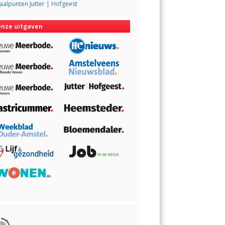
alpunten Jutter | Hofgeest
nze uitgaven