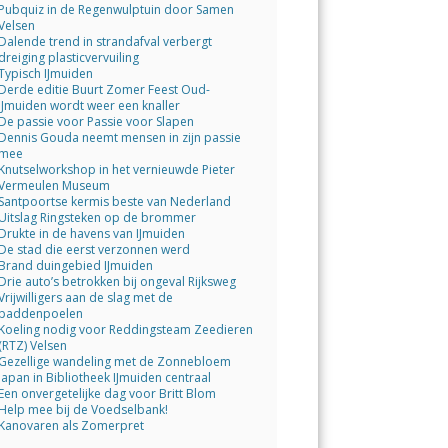
Pubquiz in de Regenwulptuin door Samen
Velsen
Dalende trend in strandafval verbergt
dreiging plasticvervuiling
Typisch IJmuiden
Derde editie Buurt Zomer Feest Oud-
IJmuiden wordt weer een knaller
De passie voor Passie voor Slapen
Dennis Gouda neemt mensen in zijn passie
mee
Knutselworkshop in het vernieuwde Pieter
Vermeulen Museum
Santpoortse kermis beste van Nederland
Uitslag Ringsteken op de brommer
Drukte in de havens van IJmuiden
De stad die eerst verzonnen werd
Brand duingebied IJmuiden
Drie auto’s betrokken bij ongeval Rijksweg
Vrijwilligers aan de slag met de
paddenpoelen
Koeling nodig voor Reddingsteam Zeedieren
(RTZ) Velsen
Gezellige wandeling met de Zonnebloem
Japan in Bibliotheek IJmuiden centraal
Een onvergetelijke dag voor Britt Blom
Help mee bij de Voedselbank!
Kanovaren als Zomerpret