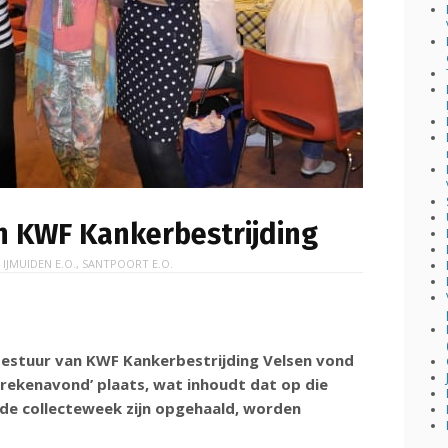
n KWF Kankerbestrijding
N
IJMUIDEN E.O.
,
SANTPOORT E.O.
 bestuur van KWF Kankerbestrijding Velsen vond
frekenavond’ plaats, wat inhoudt dat op die
s de collecteweek zijn opgehaald, worden