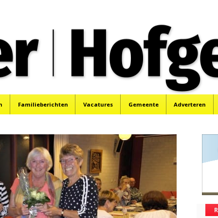
oek, Santpoort, Driehuis en Spaarnwoude.
n
Familieberichten
Vacatures
Gemeente
Adverteren
R