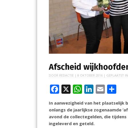
Afscheid wijkhoofde
DOOR
REDACTIE
|
8 OKTOBER 2016
| GEPLAATST I
F
X
W
Li
E
D
ac
h
n
m
el
In aanwezigheid van het plaatselijk
e
at
k
ai
e
onlangs de jaarlijkse zogenaamde ‘a
b
s
e
l
n
avond de collectegelden, die tijden
o
A
dI
ingeleverd en geteld.