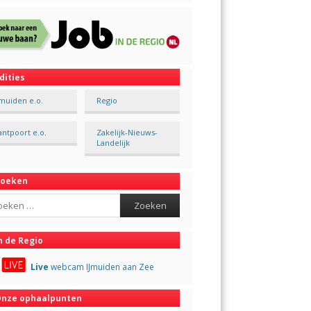
dities
Jmuiden e.o.
Regio
antpoort e.o.
Zakelijk-Nieuws-
Landelijk
Zoeken
ch
n de Regio
Live
webcam IJmuiden aan Zee
nze ophaalpunten