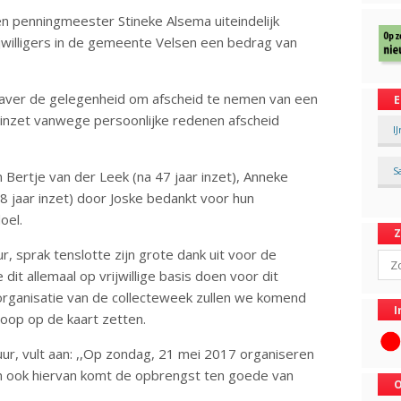
en penningmeester Stineke Alsema uiteindelijk
jwilligers in de gemeente Velsen een bedrag van
 Haver de gelegenheid om afscheid te nemen van een
E
n inzet vanwege persoonlijke redenen afscheid
I
S
Bertje van der Leek (na 47 jaar inzet), Anneke
28 jaar inzet) door Joske bedankt voor hun
oel.
, sprak tenslotte zijn grote dank uit voor de
Sear
dit allemaal op vrijwillige basis doen voor dit
 organisatie van de collecteweek zullen we komend
I
oop op de kaart zetten.
ur, vult aan: ,,Op zondag, 21 mei 2017 organiseren
en ook hiervan komt de opbrengst ten goede van
O