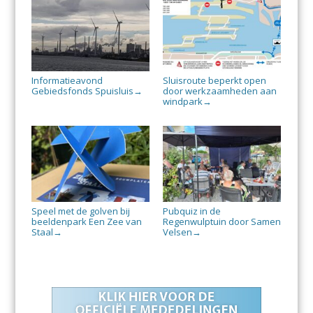
Informatieavond
Sluisroute beperkt open
Gebiedsfonds Spuisluis
door werkzaamheden aan
→
windpark
→
Speel met de golven bij
Pubquiz in de
beeldenpark Een Zee van
Regenwulptuin door Samen
Staal
Velsen
→
→