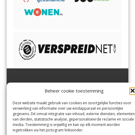
Jutter | Hofgeest
IJmuiden,
en
Velsen-Noord
Beheer cookie toestemming
Margadantstraat 34
Velserbroek
,
Velsen-Zuid,
1976 DN IJmuiden
Santpoort-Noord
,
Santpoort-
0255-533900
Zuid
,
Driehuis
en
Deze website maakt gebruik van cookies en soortgelijke functies voor
info@jutter.nl
of
info@hofgee
Spaarnwoude
.
verwerking van informatie over uw eindapparaat en persoonlijke
st.nl
gegevens. Dit omvat integratie van inhoud, externe diensten, elementen
van derden, statistische analyse, gepersonaliseerde reclame en sociale
media. Toestemming is vrijwillig en kan op elk moment worden
Contact
ingetrokken via het pictogram linksonder.
Andere uitgaven