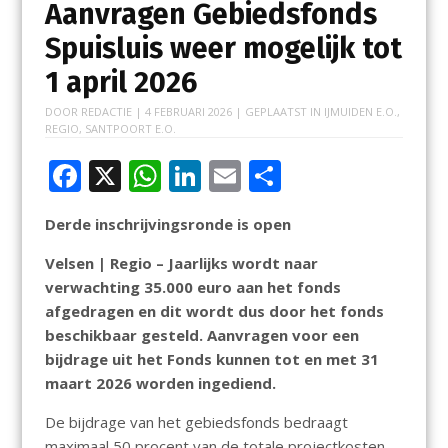
Aanvragen Gebiedsfonds
Spuisluis weer mogelijk tot
1 april 2026
DOOR
REDACTIE
|
4 FEBRUARI 2026
| GEPLAATST IN
IJMUIDEN E.O.
,
REGIO
,
SANTPOORT E.O.
F
X
W
Li
E
D
ac
h
n
m
el
Derde inschrijvingsronde is open
e
at
k
ai
e
b
s
e
l
n
Velsen | Regio – Jaarlijks wordt naar
verwachting 35.000 euro aan het fonds
o
A
dI
afgedragen en dit wordt dus door het fonds
o
p
n
beschikbaar gesteld. Aanvragen voor een
k
p
bijdrage uit het Fonds kunnen tot en met 31
maart 2026 worden ingediend.
De bijdrage van het gebiedsfonds bedraagt
maximaal 50 procent van de totale projectkosten