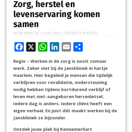
Zorg, herstel en
levenservaring komen
samen
DOOR
REDACTIE
|
3 JUNI 2026
| GEPLAATST IN
REGIO
F
X
W
Li
E
D
ac
h
n
m
el
Regio – Werken in de zorg is nooit zomaar
e
at
k
ai
e
werk. Zeker niet bij de Janskliniek in hartje
b
s
e
l
n
Haarlem. Hier begeleid je mensen die tijdelijk
o
A
dI
verblijven voor revalidatie, ondersteuning
nodig hebben tijdens kortdurend verblijf of
o
p
n
leven met niet-aangeboren hersenletsel.
k
p
Iedere dag is anders. Iedere cliënt heeft een
eigen verhaal. En juist dát maakt werken bij de
Janskliniek zo bijzonder.
Ontdek jouw plek bij Kennemerhart