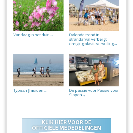
Vandaag in het duin
Dalende trend in
→
strandafval verbergt
dreiging plasticvervuiling
→
Typisch IJmuiden
De passie voor Passie voor
→
Slapen
→