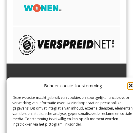
Jutter | Hofgeest
IJmuiden,
en
Velsen-Noord
Beheer cookie toestemming
Margadantstraat 34
Velserbroek
,
Velsen-Zuid,
1976 DN IJmuiden
Santpoort-Noord
,
Santpoort-
0255-533900
Zuid
,
Driehuis
en
Deze website maakt gebruik van cookies en soortgelijke functies voor
info@jutter.nl
of
info@hofgee
Spaarnwoude
.
verwerking van informatie over uw eindapparaat en persoonlijke
st.nl
gegevens. Dit omvat integratie van inhoud, externe diensten, elementen
van derden, statistische analyse, gepersonaliseerde reclame en sociale
media. Toestemming is vrijwillig en kan op elk moment worden
Contact
ingetrokken via het pictogram linksonder.
Andere uitgaven
Bezorgklacht