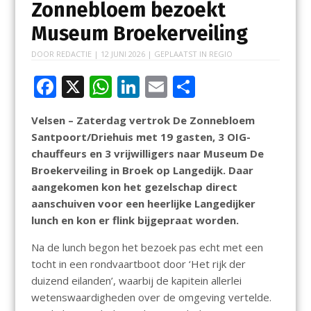
Zonnebloem bezoekt
Museum Broekerveiling
DOOR
REDACTIE
|
12 JUNI 2026
| GEPLAATST IN
REGIO
F
X
W
Li
E
D
ac
h
n
m
el
Velsen – Zaterdag vertrok De Zonnebloem
e
at
k
ai
e
Santpoort/Driehuis met 19 gasten, 3 OIG-
b
s
e
l
n
chauffeurs en 3 vrijwilligers naar Museum De
o
A
dI
Broekerveiling in Broek op Langedijk. Daar
aangekomen kon het gezelschap direct
o
p
n
aanschuiven voor een heerlijke Langedijker
k
p
lunch en kon er flink bijgepraat worden.
Na de lunch begon het bezoek pas echt met een
tocht in een rondvaartboot door ‘Het rijk der
duizend eilanden’, waarbij de kapitein allerlei
wetenswaardigheden over de omgeving vertelde.