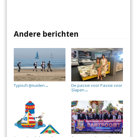
Andere berichten
Typisch IJmuiden
De passie voor Passie voor
→
Slapen
→