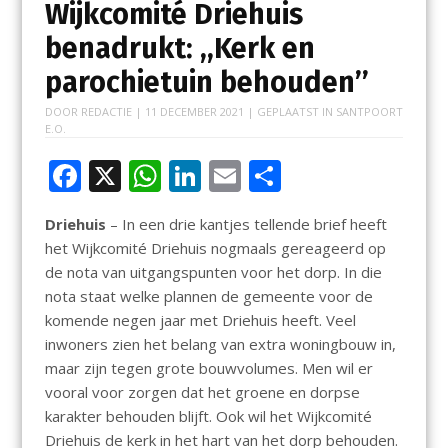
Wijkcomité Driehuis
benadrukt: ,,Kerk en
parochietuin behouden’’
DOOR
REDACTIE
|
11 DECEMBER 2021
| GEPLAATST IN
SANTPOORT
E.O.
F
X
W
Li
E
D
ac
h
n
m
el
Driehuis
– In een drie kantjes tellende brief heeft
e
at
k
ai
e
het Wijkcomité Driehuis nogmaals gereageerd op
b
s
e
l
n
de nota van uitgangspunten voor het dorp. In die
o
A
dI
nota staat welke plannen de gemeente voor de
komende negen jaar met Driehuis heeft. Veel
o
p
n
inwoners zien het belang van extra woningbouw in,
k
p
maar zijn tegen grote bouwvolumes. Men wil er
vooral voor zorgen dat het groene en dorpse
karakter behouden blijft. Ook wil het Wijkcomité
Driehuis de kerk in het hart van het dorp behouden.