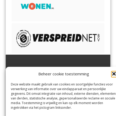
Jutter | Hofgeest
IJmuiden,
en
Velsen-Noord
Beheer cookie toestemming
Margadantstraat 34
Velserbroek
,
Velsen-Zuid,
1976 DN IJmuiden
Santpoort-Noord
,
Santpoort-
0255-533900
Zuid
,
Driehuis
en
Deze website maakt gebruik van cookies en soortgelijke functies voor
info@jutter.nl
of
info@hofgee
Spaarnwoude
.
verwerking van informatie over uw eindapparaat en persoonlijke
st.nl
gegevens. Dit omvat integratie van inhoud, externe diensten, elementen
van derden, statistische analyse, gepersonaliseerde reclame en sociale
media. Toestemming is vrijwillig en kan op elk moment worden
Contact
ingetrokken via het pictogram linksonder.
Andere uitgaven
Bezorgklacht