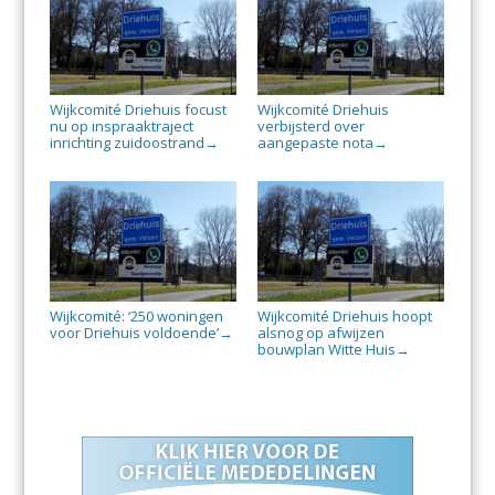
Wijkcomité Driehuis focust
Wijkcomité Driehuis
nu op inspraaktraject
verbijsterd over
inrichting zuidoostrand
aangepaste nota
→
→
Wijkcomité: ‘250 woningen
Wijkcomité Driehuis hoopt
voor Driehuis voldoende’
alsnog op afwijzen
→
bouwplan Witte Huis
→