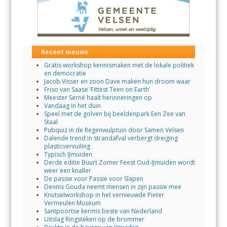
Recent nieuws
Gratis workshop kennismaken met de lokale politiek
en democratie
Jacob Visser en zoon Dave maken hun droom waar
Friso van Saase ‘Fittest Teen on Earth’
Meester Serné haalt herinneringen op
Vandaag in het duin
Speel met de golven bij beeldenpark Een Zee van
Staal
Pubquiz in de Regenwulptuin door Samen Velsen
Dalende trend in strandafval verbergt dreiging
plasticvervuiling
Typisch IJmuiden
Derde editie Buurt Zomer Feest Oud-IJmuiden wordt
weer een knaller
De passie voor Passie voor Slapen
Dennis Gouda neemt mensen in zijn passie mee
Knutselworkshop in het vernieuwde Pieter
Vermeulen Museum
Santpoortse kermis beste van Nederland
Uitslag Ringsteken op de brommer