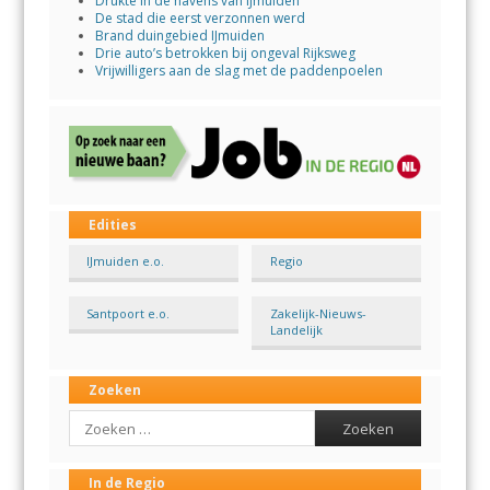
Drukte in de havens van IJmuiden
De stad die eerst verzonnen werd
Brand duingebied IJmuiden
Drie auto’s betrokken bij ongeval Rijksweg
Vrijwilligers aan de slag met de paddenpoelen
Edities
IJmuiden e.o.
Regio
Santpoort e.o.
Zakelijk-Nieuws-
Landelijk
Zoeken
Search
In de Regio