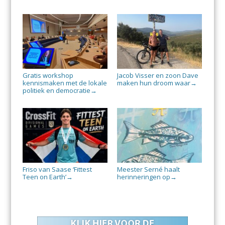
Gratis workshop
Jacob Visser en zoon Dave
kennismaken met de lokale
maken hun droom waar
→
politiek en democratie
→
Friso van Saase ‘Fittest
Meester Serné haalt
Teen on Earth’
herinneringen op
→
→