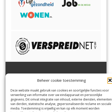
Jutter | Hofgeest
IJmuiden,
en
Velsen-Noord
Beheer cookie toestemming
Margadantstraat 34
Velserbroek
,
Velsen-Zuid,
1976 DN IJmuiden
Santpoort-Noord
,
Santpoort-
0255-533900
Zuid
,
Driehuis
en
Deze website maakt gebruik van cookies en soortgelijke functies voor
info@jutter.nl
of
info@hofgee
Spaarnwoude
.
verwerking van informatie over uw eindapparaat en persoonlijke
st.nl
gegevens. Dit omvat integratie van inhoud, externe diensten, elementen
van derden, statistische analyse, gepersonaliseerde reclame en sociale
media. Toestemming is vrijwillig en kan op elk moment worden
Contact