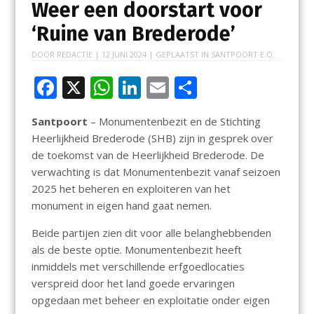
Weer een doorstart voor
‘Ruine van Brederode’
DOOR
REDACTIE
|
12 JUNI 2024
| GEPLAATST IN
SANTPOORT E.O.
F
X
W
Li
E
D
ac
h
n
m
el
Santpoort
– Monumentenbezit en de Stichting
e
at
k
ai
e
Heerlijkheid Brederode (SHB) zijn in gesprek over
b
s
e
l
n
de toekomst van de Heerlijkheid Brederode. De
o
A
dI
verwachting is dat Monumentenbezit vanaf seizoen
2025 het beheren en exploiteren van het
o
p
n
monument in eigen hand gaat nemen.
k
p
Beide partijen zien dit voor alle belanghebbenden
als de beste optie. Monumentenbezit heeft
inmiddels met verschillende erfgoedlocaties
verspreid door het land goede ervaringen
opgedaan met beheer en exploitatie onder eigen