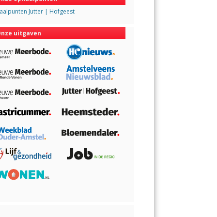
alpunten Jutter | Hofgeest
nze uitgaven