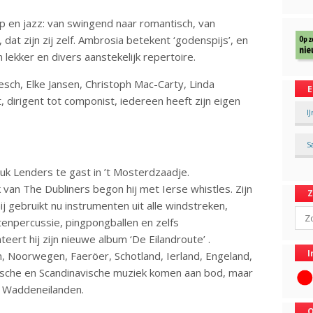
p en jazz: van swingend naar romantisch, van
 dat zijn zij zelf. Ambrosia betekent ‘godenspijs’, en
n lekker en divers aanstekelijk repertoire.
sch, Elke Jansen, Christoph Mac-Carty, Linda
E
, dirigent tot componist, iedereen heeft zijn eigen
I
S
uk Lenders te gast in ’t Mosterdzaadje.
van The Dubliners begon hij met Ierse whistles. Zijn
j gebruikt nu instrumenten uit alle windstreken,
Sear
etenpercussie, pingpongballen en zelfs
eert hij zijn nieuwe album ‘De Eilandroute’ .
I
, Noorwegen, Faeröer, Schotland, Ierland, Engeland,
ltische en Scandinavische muziek komen aan bod, maar
n Waddeneilanden.
O