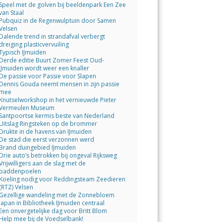
Speel met de golven bij beeldenpark Een Zee
van Staal
Pubquiz in de Regenwulptuin door Samen
Velsen
Dalende trend in strandafval verbergt
dreiging plasticvervuiling
Typisch IJmuiden
Derde editie Buurt Zomer Feest Oud-
IJmuiden wordt weer een knaller
De passie voor Passie voor Slapen
Dennis Gouda neemt mensen in zijn passie
mee
Knutselworkshop in het vernieuwde Pieter
Vermeulen Museum
Santpoortse kermis beste van Nederland
Uitslag Ringsteken op de brommer
Drukte in de havens van IJmuiden
De stad die eerst verzonnen werd
Brand duingebied IJmuiden
Drie auto’s betrokken bij ongeval Rijksweg
Vrijwilligers aan de slag met de
paddenpoelen
Koeling nodig voor Reddingsteam Zeedieren
(RTZ) Velsen
Gezellige wandeling met de Zonnebloem
Japan in Bibliotheek IJmuiden centraal
Een onvergetelijke dag voor Britt Blom
Help mee bij de Voedselbank!