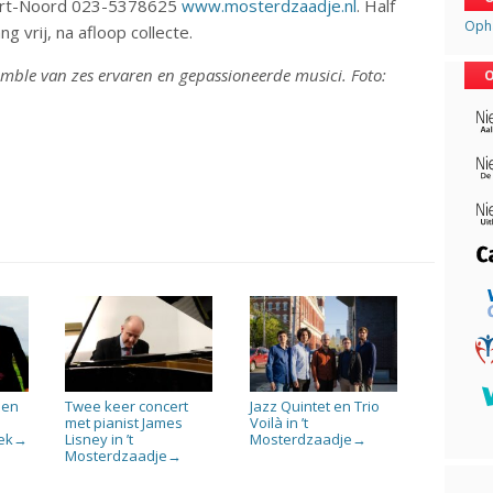
oort-Noord 023-5378625
www.mosterdzaadje.nl
. Half
Opha
g vrij, na afloop collecte.
semble van zes ervaren en gepassioneerde musici. Foto:
O
 en
Twee keer concert
Jazz Quintet en Trio
met pianist James
Voilà in ’t
ek
Lisney in ’t
Mosterdzaadje
→
→
Mosterdzaadje
→