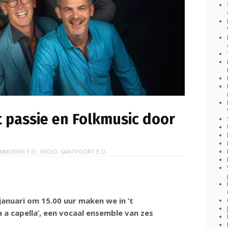
 passie en Folkmusic door
N
IJMUIDEN E.O.
,
REGIO
,
SANTPOORT E.O.
anuari om 15.00 uur maken we in ’t
a capella’, een vocaal ensemble van zes