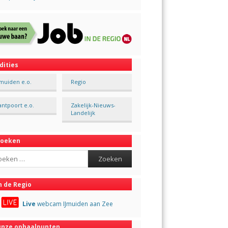
dities
Jmuiden e.o.
Regio
antpoort e.o.
Zakelijk-Nieuws-
Landelijk
Zoeken
ch
n de Regio
Live
webcam IJmuiden aan Zee
nze ophaalpunten