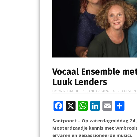
Vocaal Ensemble met
Luuk Lenders
DOOR
REDACTIE
|
13 JANUARI 2026
| GEPLAATST I
F
X
W
Li
E
D
ac
h
n
m
el
Santpoort – Op zaterdagmiddag 24 j
e
at
k
ai
e
Mosterdzaadje kennis met ‘Ambrosia 
b
s
e
l
n
ervaren en gepassioneerde musici.