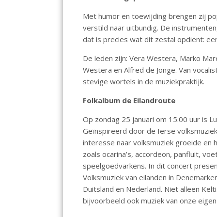
o
A
dI
Met humor en toewijding brengen zij po
o
p
n
verstild naar uitbundig. De instrumenten,
k
p
dat is precies wat dit zestal opdient: ee
De leden zijn: Vera Westera, Marko Mare
Westera en Alfred de Jonge. Van vocalist
stevige wortels in de muziekpraktijk.
Folkalbum de Eilandroute
Op zondag 25 januari om 15.00 uur is Lu
Geïnspireerd door de Ierse volksmuziek 
interesse naar volksmuziek groeide en hi
zoals ocarina’s, accordeon, panfluit, vo
speelgoedvarkens. In dit concert present
Volksmuziek van eilanden in Denemarken
Duitsland en Nederland. Niet alleen Ke
bijvoorbeeld ook muziek van onze eige