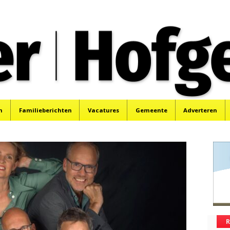
oek, Santpoort, Driehuis en Spaarnwoude.
n
Familieberichten
Vacatures
Gemeente
Adverteren
R